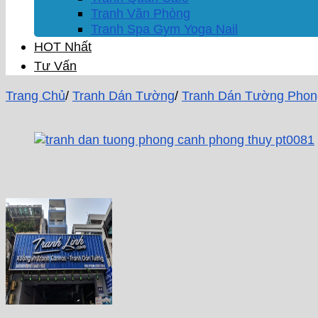
Tranh Văn Phòng
Tranh Spa Gym Yoga Nail
HOT Nhất
Tư Vấn
Trang Chủ
/
Tranh Dán Tường
/
Tranh Dán Tường Phon