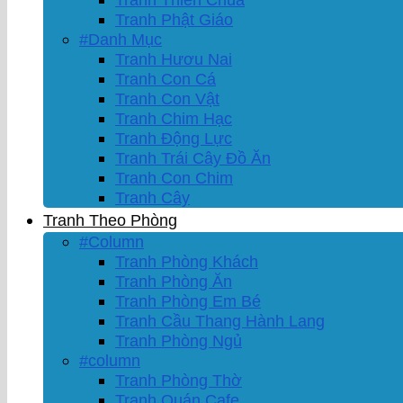
Tranh Phật Giáo
#Danh Mục
Tranh Hươu Nai
Tranh Con Cá
Tranh Con Vật
Tranh Chim Hạc
Tranh Động Lực
Tranh Trái Cây Đồ Ăn
Tranh Con Chim
Tranh Cây
Tranh Theo Phòng
#Column
Tranh Phòng Khách
Tranh Phòng Ăn
Tranh Phòng Em Bé
Tranh Cầu Thang Hành Lang
Tranh Phòng Ngủ
#column
Tranh Phòng Thờ
Tranh Quán Cafe