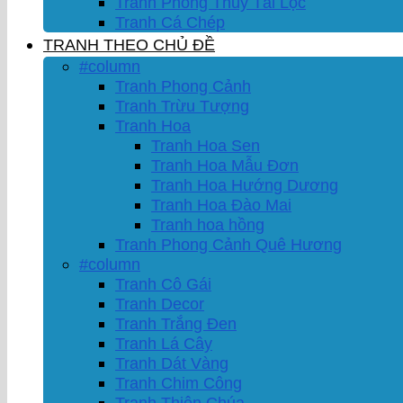
Tranh Phong Thủy Tài Lộc
Tranh Cá Chép
TRANH THEO CHỦ ĐỀ
#column
Tranh Phong Cảnh
Tranh Trừu Tượng
Tranh Hoa
Tranh Hoa Sen
Tranh Hoa Mẫu Đơn
Tranh Hoa Hướng Dương
Tranh Hoa Đào Mai
Tranh hoa hồng
Tranh Phong Cảnh Quê Hương
#column
Tranh Cô Gái
Tranh Decor
Tranh Trắng Đen
Tranh Lá Cây
Tranh Dát Vàng
Tranh Chim Công
Tranh Thiên Chúa