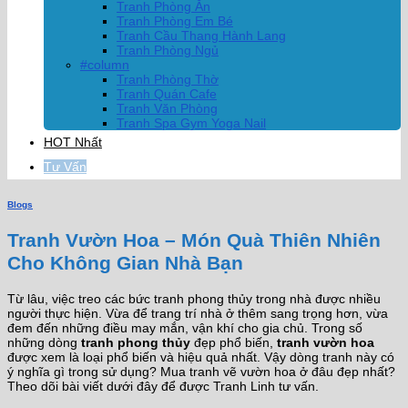
Tranh Phòng Ăn
Tranh Phòng Em Bé
Tranh Cầu Thang Hành Lang
Tranh Phòng Ngủ
#column
Tranh Phòng Thờ
Tranh Quán Cafe
Tranh Văn Phòng
Tranh Spa Gym Yoga Nail
HOT Nhất
Tư Vấn
Blogs
Tranh Vườn Hoa – Món Quà Thiên Nhiên
Cho Không Gian Nhà Bạn
Từ lâu, việc treo các bức tranh phong thủy trong nhà được nhiều
người thực hiện. Vừa để trang trí nhà ở thêm sang trọng hơn, vừa
đem đến những điều may mắn, vận khí cho gia chủ. Trong số
những dòng
tranh phong thủy
đẹp phổ biến,
tranh vườn hoa
được xem là loại phổ biến và hiệu quả nhất. Vậy dòng tranh này có
ý nghĩa gì trong sử dụng? Mua tranh vẽ vườn hoa ở đâu đẹp nhất?
Theo dõi bài viết dưới đây để được Tranh Linh tư vấn.