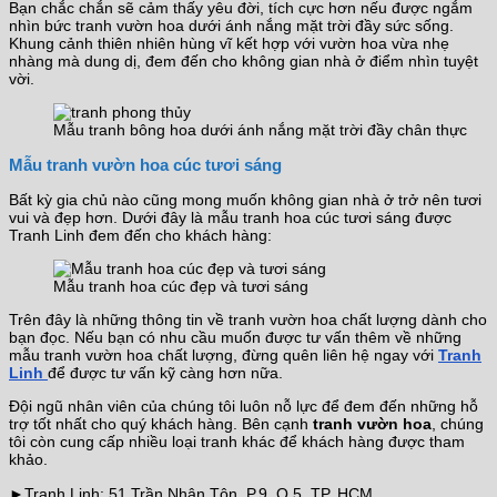
Bạn chắc chắn sẽ cảm thấy yêu đời, tích cực hơn nếu được ngắm
nhìn bức tranh vườn hoa dưới ánh nắng mặt trời đầy sức sống.
Khung cảnh thiên nhiên hùng vĩ kết hợp với vườn hoa vừa nhẹ
nhàng mà dung dị, đem đến cho không gian nhà ở điểm nhìn tuyệt
vời.
Mẫu tranh bông hoa dưới ánh nắng mặt trời đầy chân thực
Mẫu tranh vườn hoa cúc tươi sáng
Bất kỳ gia chủ nào cũng mong muốn không gian nhà ở trở nên tươi
vui và đẹp hơn. Dưới đây là mẫu tranh hoa cúc tươi sáng được
Tranh Linh đem đến cho khách hàng:
Mẫu tranh hoa cúc đẹp và tươi sáng
Trên đây là những thông tin về tranh vườn hoa chất lượng dành cho
bạn đọc. Nếu bạn có nhu cầu muốn được tư vấn thêm về những
mẫu tranh vườn hoa chất lượng, đừng quên liên hệ ngay với
Tranh
Linh
để được tư vấn kỹ càng hơn nữa.
Đội ngũ nhân viên của chúng tôi luôn nỗ lực để đem đến những hỗ
trợ tốt nhất cho quý khách hàng. Bên cạnh
tranh vườn hoa
, chúng
tôi còn cung cấp nhiều loại tranh khác để khách hàng được tham
khảo.
►Tranh Linh: 51 Trần Nhân Tôn, P.9, Q.5, TP. HCM