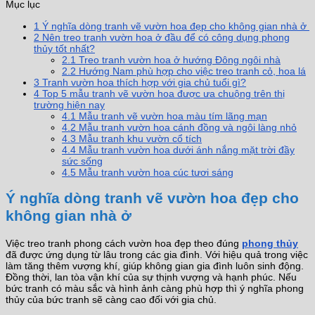
Mục lục
1
Ý nghĩa dòng tranh vẽ vườn hoa đẹp cho không gian nhà ở
2
Nên treo tranh vườn hoa ở đầu để có công dụng phong
thủy tốt nhất?
2.1
Treo tranh vườn hoa ở hướng Đông ngôi nhà
2.2
Hướng Nam phù hợp cho việc treo tranh cỏ, hoa lá
3
Tranh vườn hoa thích hợp với gia chủ tuổi gì?
4
Top 5 mẫu tranh vẽ vườn hoa được ưa chuộng trên thị
trường hiện nay
4.1
Mẫu tranh vẽ vườn hoa màu tím lãng mạn
4.2
Mẫu tranh vườn hoa cánh đồng và ngôi làng nhỏ
4.3
Mẫu tranh khu vườn cổ tích
4.4
Mẫu tranh vườn hoa dưới ánh nắng mặt trời đầy
sức sống
4.5
Mẫu tranh vườn hoa cúc tươi sáng
Ý nghĩa dòng tranh vẽ vườn hoa đẹp cho
không gian nhà ở
Việc treo tranh phong cách vườn hoa đẹp theo đúng
phong thủy
đã được ứng dụng từ lâu trong các gia đình. Với hiệu quả trong việc
làm tăng thêm vượng khí, giúp không gian gia đình luôn sinh động.
Đồng thời, lan tòa vận khí của sự thịnh vượng và hạnh phúc. Nếu
bức tranh có màu sắc và hình ảnh càng phù hợp thì ý nghĩa phong
thủy của bức tranh sẽ càng cao đối với gia chủ.