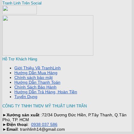
Tranh Linh Trên Social
Hỗ Trợ Khách Hàng
Giới Thiệu Về TranhLinh
Hướng Dẫn Mua Hàng
Chính sách bảo mật
Hướng Dẫn Thanh Toán
Chính Sách Bảo Hành
Hướng Dẫn Trả Hàng, Hoàn Tiền
Tuyển Dụng
CÔNG TY TNHH TMDV MỸ THUẬT LINH TRẦN
►
Xưởng sản xuất
:72/34 Dương Đức Hiền, P.Tây Thạnh, Q.Tân
Phú, TP. HCM
►
Điện thoại
:
0938 037 586
►
Email
: tranhlinh14@gmail.com