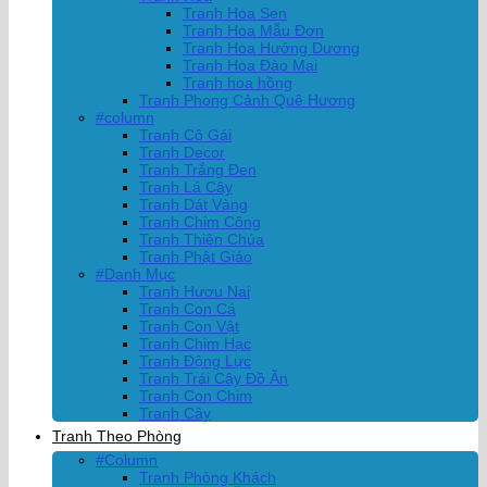
Tranh Hoa Sen
Tranh Hoa Mẫu Đơn
Tranh Hoa Hướng Dương
Tranh Hoa Đào Mai
Tranh hoa hồng
Tranh Phong Cảnh Quê Hương
#column
Tranh Cô Gái
Tranh Decor
Tranh Trắng Đen
Tranh Lá Cây
Tranh Dát Vàng
Tranh Chim Công
Tranh Thiên Chúa
Tranh Phật Giáo
#Danh Mục
Tranh Hươu Nai
Tranh Con Cá
Tranh Con Vật
Tranh Chim Hạc
Tranh Động Lực
Tranh Trái Cây Đồ Ăn
Tranh Con Chim
Tranh Cây
Tranh Theo Phòng
#Column
Tranh Phòng Khách