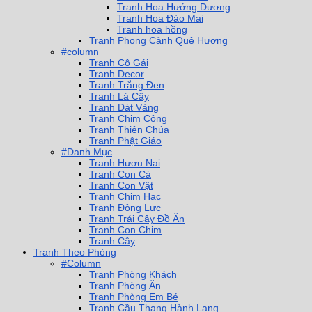
Tranh Hoa Hướng Dương
Tranh Hoa Đào Mai
Tranh hoa hồng
Tranh Phong Cảnh Quê Hương
#column
Tranh Cô Gái
Tranh Decor
Tranh Trắng Đen
Tranh Lá Cây
Tranh Dát Vàng
Tranh Chim Công
Tranh Thiên Chúa
Tranh Phật Giáo
#Danh Mục
Tranh Hươu Nai
Tranh Con Cá
Tranh Con Vật
Tranh Chim Hạc
Tranh Động Lực
Tranh Trái Cây Đồ Ăn
Tranh Con Chim
Tranh Cây
Tranh Theo Phòng
#Column
Tranh Phòng Khách
Tranh Phòng Ăn
Tranh Phòng Em Bé
Tranh Cầu Thang Hành Lang