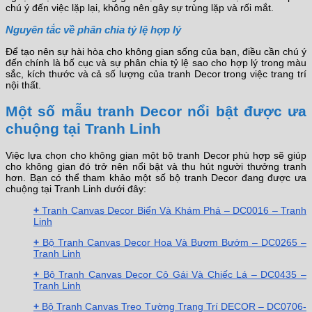
chú ý đến việc lặp lại, không nên gây sự trùng lặp và rối mắt.
Nguyên tắc về phân chia tỷ lệ hợp lý
Để tạo nên sự hài hòa cho không gian sống của bạn, điều cần chú ý
đến chính là bố cục và sự phân chia tỷ lệ sao cho hợp lý trong màu
sắc, kích thước và cả số lượng của tranh Decor trong việc trang trí
nội thất.
Một số mẫu tranh Decor nổi bật được ưa
chuộng tại Tranh Linh
Việc lựa chọn cho không gian một bộ tranh Decor phù hợp sẽ giúp
cho không gian đó trở nên nổi bật và thu hút người thưởng tranh
hơn. Bạn có thể tham khảo một số bộ tranh Decor đang được ưa
chuộng tại Tranh Linh dưới đây:
+
Tranh Canvas Decor Biển Và Khám Phá – DC0016 – Tranh
Linh
+
Bộ Tranh Canvas Decor Hoa Và Bươm Bướm – DC0265 –
Tranh Linh
+
Bộ Tranh Canvas Decor Cô Gái Và Chiếc Lá – DC0435 –
Tranh Linh
+
Bộ Tranh Canvas Treo Tường Trang Trí DECOR – DC0706-