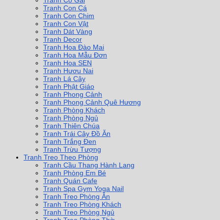
Tranh Cô Gái
Tranh Con Cá
Tranh Con Chim
Tranh Con Vật
Tranh Dát Vàng
Tranh Decor
Tranh Hoa Đào Mai
Tranh Hoa Mẫu Đơn
Tranh Hoa SEN
Tranh Hươu Nai
Tranh Lá Cây
Tranh Phật Giáo
Tranh Phong Cảnh
Tranh Phong Cảnh Quê Hương
Tranh Phòng Khách
Tranh Phòng Ngủ
Tranh Thiên Chúa
Tranh Trái Cây Đồ Ăn
Tranh Trắng Đen
Tranh Trừu Tượng
Tranh Treo Theo Phòng
Tranh Cầu Thang Hành Lang
Tranh Phòng Em Bé
Tranh Quán Cafe
Tranh Spa Gym Yoga Nail
Tranh Treo Phòng Ăn
Tranh Treo Phòng Khách
Tranh Treo Phòng Ngủ