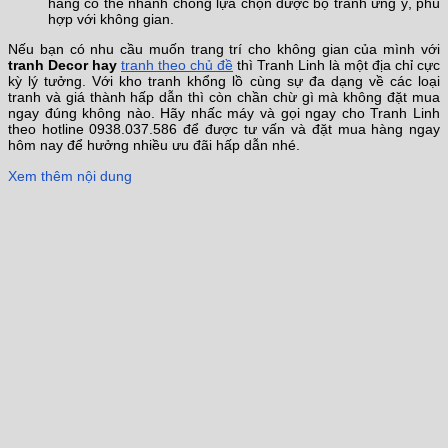
hàng có thể nhanh chóng lựa chọn được bộ tranh ưng ý, phù
hợp với không gian.
Nếu bạn có nhu cầu muốn trang trí cho không gian của mình với
tranh Decor hay
tranh theo chủ đề
thì Tranh Linh là một địa chỉ cực
kỳ lý tưởng. Với kho tranh khổng lồ cùng sự đa dạng về các loại
tranh và giá thành hấp dẫn thì còn chần chừ gì mà không đặt mua
ngay đúng không nào. Hãy nhấc máy và gọi ngay cho Tranh Linh
theo hotline 0938.037.586 để được tư vấn và đặt mua hàng ngay
hôm nay để hưởng nhiều ưu đãi hấp dẫn nhé.
Xem thêm nội dung