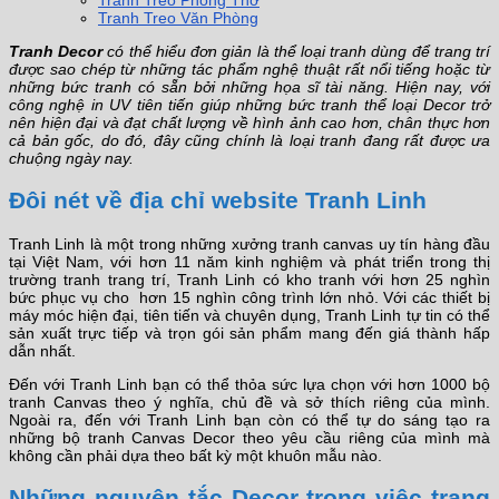
Tranh Treo Phòng Thờ
Tranh Treo Văn Phòng
Tranh Decor
có thể hiểu đơn giản là thể loại tranh dùng để trang trí
được sao chép từ những tác phẩm nghệ thuật rất nổi tiếng hoặc từ
những bức tranh có sẵn bởi những họa sĩ tài năng. Hiện nay, với
công nghệ in UV tiên tiến giúp những bức tranh thể loại Decor trở
nên hiện đại và đạt chất lượng về hình ảnh cao hơn, chân thực hơn
cả bản gốc, do đó, đây cũng chính là loại tranh đang rất được ưa
chuộng ngày nay.
Đôi nét về địa chỉ website Tranh Linh
Tranh Linh là một trong những xưởng tranh canvas uy tín hàng đầu
tại Việt Nam, với hơn 11 năm kinh nghiệm và phát triển trong thị
trường tranh trang trí, Tranh Linh có kho tranh với hơn 25 nghìn
bức phục vụ cho hơn 15 nghìn công trình lớn nhỏ. Với các thiết bị
máy móc hiện đại, tiên tiến và chuyên dụng, Tranh Linh tự tin có thể
sản xuất trực tiếp và trọn gói sản phẩm mang đến giá thành hấp
dẫn nhất.
Đến với Tranh Linh bạn có thể thỏa sức lựa chọn với hơn 1000 bộ
tranh Canvas theo ý nghĩa, chủ đề và sở thích riêng của mình.
Ngoài ra, đến với Tranh Linh bạn còn có thể tự do sáng tạo ra
những bộ tranh Canvas Decor theo yêu cầu riêng của mình mà
không cần phải dựa theo bất kỳ một khuôn mẫu nào.
Những nguyên tắc Decor trong việc trang