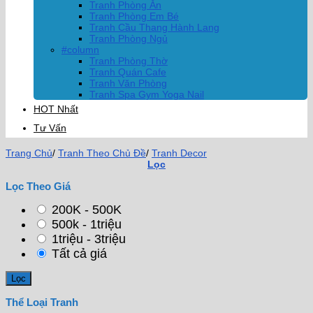
Tranh Phòng Ăn
Tranh Phòng Em Bé
Tranh Cầu Thang Hành Lang
Tranh Phòng Ngủ
#column
Tranh Phòng Thờ
Tranh Quán Cafe
Tranh Văn Phòng
Tranh Spa Gym Yoga Nail
HOT Nhất
Tư Vấn
Trang Chủ
/
Tranh Theo Chủ Đề
/
Tranh Decor
Lọc
Lọc Theo Giá
200K - 500K
500k - 1triệu
1triệu - 3triệu
Tất cả giá
Thể Loại Tranh