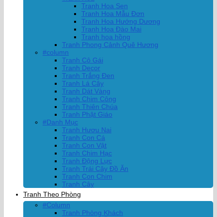
Tranh Hoa Sen
Tranh Hoa Mẫu Đơn
Tranh Hoa Hướng Dương
Tranh Hoa Đào Mai
Tranh hoa hồng
Tranh Phong Cảnh Quê Hương
#column
Tranh Cô Gái
Tranh Decor
Tranh Trắng Đen
Tranh Lá Cây
Tranh Dát Vàng
Tranh Chim Công
Tranh Thiên Chúa
Tranh Phật Giáo
#Danh Mục
Tranh Hươu Nai
Tranh Con Cá
Tranh Con Vật
Tranh Chim Hạc
Tranh Động Lực
Tranh Trái Cây Đồ Ăn
Tranh Con Chim
Tranh Cây
Tranh Theo Phòng
#Column
Tranh Phòng Khách