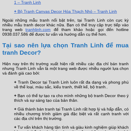
1 – Tranh Linh
+
Bộ Tranh Canvas Decor Hóa Thạch Nhỏ – Tranh Linh
Ngoài những mẫu tranh nổi bật trên, tại Tranh Linh còn cực kỳ
nhiều mẫu tranh decor khác nữa. Bạn có thể truy cập trực tiếp vào
trang web
tranhlinh.com
để tham khảo hoặc gọi đến hotline
0938.037.586 để được tư vấn và hướng dẫn cụ thể hơn.
Tại sao nên lựa chọn Tranh Linh để mua
tranh Decor?
Hiện nay trên thị trường xuất hiện rất nhiều các địa chỉ bán tranh
nhưng Tranh Linh vẫn là một trang web được nhiều người lựa chọn
và đánh giá cao bởi:
+
Tranh Decor tại Tranh Linh luôn rất đa dạng và phong phú
về thể loại, màu sắc, kiểu tranh, thiết kế, bộ tranh..
+
Bạn có thể tự tạo ra cho mình những bộ tranh Decor theo ý
thích và sự sáng tạo của bản thân.
+
Giá thành bán tranh tại Tranh Linh rất hợp lý và hấp dẫn, có
nhiều chương trình giảm giá đặc biệt và rất cạnh tranh với
các địa chỉ trên thị trường.
+
Tư vấn khách hàng tận tình và giàu kinh nghiệm giúp khách