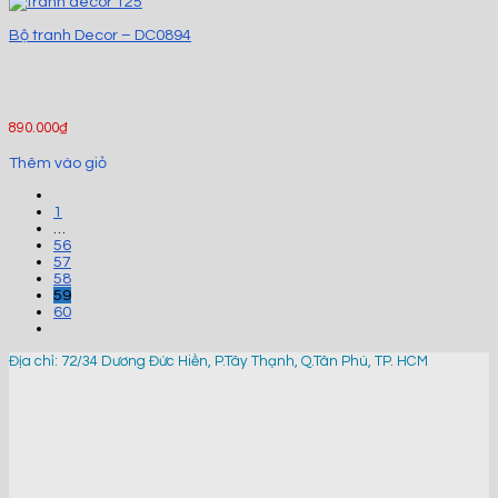
Bộ tranh Decor – DC0894
890.000
₫
Thêm vào giỏ
1
…
56
57
58
59
60
Địa chỉ: 72/34 Dương Đức Hiền, P.Tây Thạnh, Q.Tân Phú, TP. HCM