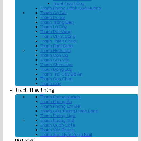
Tranh hoa hồng
Tranh Phong Cảnh Quê Hương
Tranh Cô Gái
Tranh Decor
Tranh Trắng Đen
Tranh Lá Cây
Tranh Dát Vàng
Tranh Chim Công
Tranh Thiên Chúa
Tranh Phật Giáo
Tranh Hươu Nai
Tranh Con Cá
Tranh Con Vật
Tranh Chim Hạc
Tranh Động Lực
Tranh Trái Cây Đồ Ăn
Tranh Con Chim
Tranh Cây
Tranh Theo Phòng
Tranh Phòng Khách
Tranh Phòng Ăn
Tranh Phòng Em Bé
Tranh Cầu Thang Hành Lang
Tranh Phòng Ngủ
Tranh Phòng Thờ
Tranh Quán Cafe
Tranh Văn Phòng
Tranh Spa Gym Yoga Nail