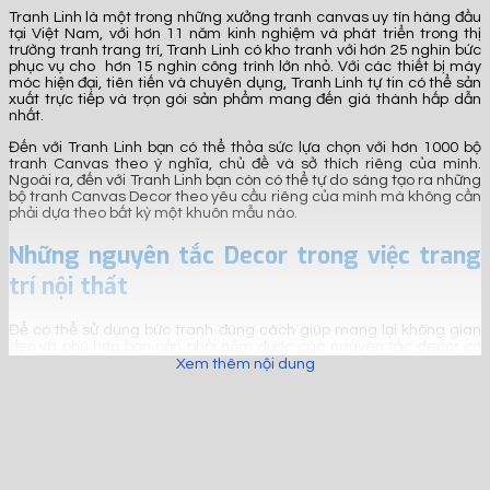
Tranh Linh là một trong những xưởng tranh canvas uy tín hàng đầu
tại Việt Nam, với hơn 11 năm kinh nghiệm và phát triển trong thị
trường tranh trang trí, Tranh Linh có kho tranh với hơn 25 nghìn bức
phục vụ cho hơn 15 nghìn công trình lớn nhỏ. Với các thiết bị máy
móc hiện đại, tiên tiến và chuyên dụng, Tranh Linh tự tin có thể sản
xuất trực tiếp và trọn gói sản phẩm mang đến giá thành hấp dẫn
nhất.
Đến với Tranh Linh bạn có thể thỏa sức lựa chọn với hơn 1000 bộ
tranh Canvas theo ý nghĩa, chủ đề và sở thích riêng của mình.
Ngoài ra, đến với Tranh Linh bạn còn có thể tự do sáng tạo ra những
bộ tranh Canvas Decor theo yêu cầu riêng của mình mà không cần
phải dựa theo bất kỳ một khuôn mẫu nào.
Những nguyên tắc Decor trong việc trang
trí nội thất
Để có thể sử dụng bức tranh đúng cách giúp mang lại không gian
đẹp và phù hợp bạn cần phải nắm được các nguyên tắc decor cơ
bản trong việc trang trí nội thất. Cụ thể:
Xem thêm nội dung
Nguyên tắc về sự hài hòa
Sự hài hòa luôn là yếu tố đầu tiên cần phải quan tâm trong việc
trang trí nội thất để có thể mang lại không gian hài hòa và đẹp mắt.
Bạn cần phải chú ý đến các yếu tố như vật liệu, màu sắc cũng như
kiểu dáng và cả vật liệu của tranh sao cho cùng phong cách và chủ