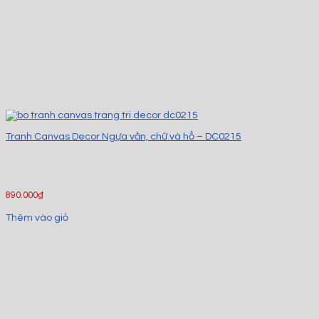
Tranh Canvas Decor Ngựa vằn, chữ và hổ – DC0215
890.000
₫
Thêm vào giỏ