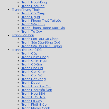
Tranh Hoa Hồng
Tranh Hoa Sen
Tranh Phong Thuỷ
Tranh Cá Chép
Tranh Ngựa
Tranh Phong Thuỷ Tài Lộc
Tranh Sơn Thuỷ
Tranh Thuận Buồm Xuôi Gió
Tranh Tứ Quý
Tranh Sơn Dầu
Tranh Sơn Dầu Cá Chép
Tranh Sơn Dầu Đồng Quê
Tranh Sơn Dầu Trừu Tượng
Tranh Theo Chủ Đề
Tranh Cây
Tranh Chim Công
Tranh Chim Hạc
Tranh Cô Gái
Tranh Con Cá
Tranh Con Chim
Tranh Con Vật
Tranh Dát Vàng
Tranh Decor
Tranh Hoa Đào Mai
Tranh Hoa Mẫu Đơn
Tranh Hoa SEN
Tranh Hươu Nai
Tranh Lá Cây
Tranh Phật Giáo
Tranh Phong Cảnh