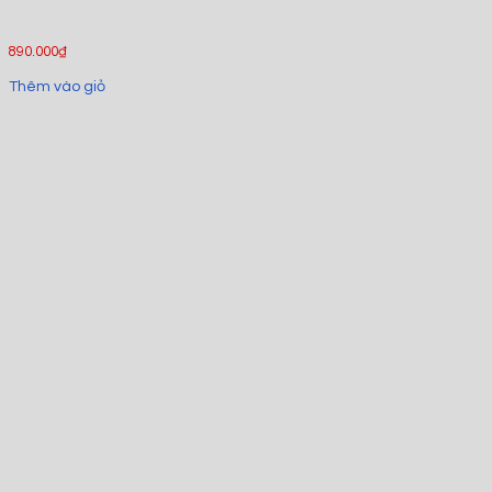
890.000
₫
Thêm vào giỏ