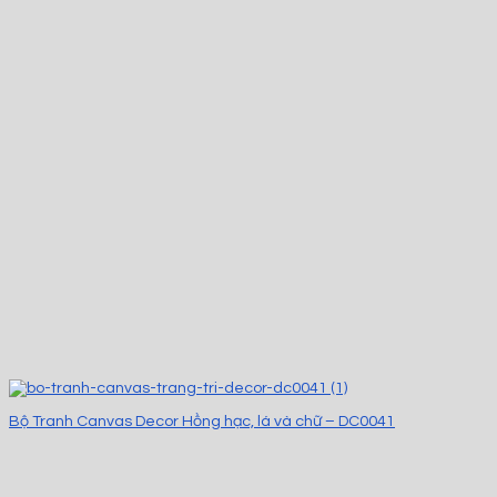
Bộ Tranh Canvas Decor Hồng hạc, lá và chữ – DC0041