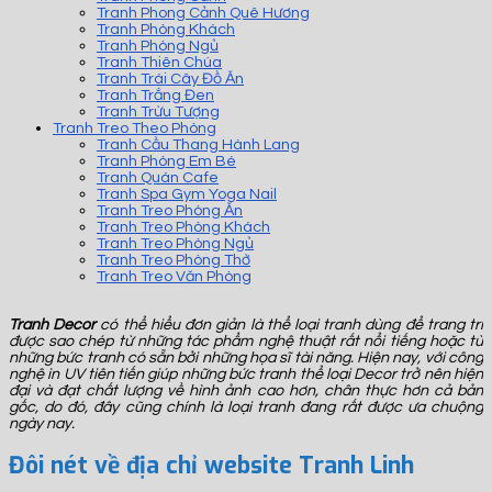
Tranh Phong Cảnh Quê Hương
Tranh Phòng Khách
Tranh Phòng Ngủ
Tranh Thiên Chúa
Tranh Trái Cây Đồ Ăn
Tranh Trắng Đen
Tranh Trừu Tượng
Tranh Treo Theo Phòng
Tranh Cầu Thang Hành Lang
Tranh Phòng Em Bé
Tranh Quán Cafe
Tranh Spa Gym Yoga Nail
Tranh Treo Phòng Ăn
Tranh Treo Phòng Khách
Tranh Treo Phòng Ngủ
Tranh Treo Phòng Thờ
Tranh Treo Văn Phòng
Tranh Decor
có thể hiểu đơn giản là thể loại tranh dùng để trang trí
được sao chép từ những tác phẩm nghệ thuật rất nổi tiếng hoặc từ
những bức tranh có sẵn bởi những họa sĩ tài năng. Hiện nay, với công
nghệ in UV tiên tiến giúp những bức tranh thể loại Decor trở nên hiện
đại và đạt chất lượng về hình ảnh cao hơn, chân thực hơn cả bản
gốc, do đó, đây cũng chính là loại tranh đang rất được ưa chuộng
ngày nay.
Đôi nét về địa chỉ website Tranh Linh