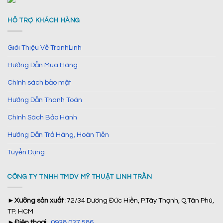
HỖ TRỢ KHÁCH HÀNG
Giới Thiệu Về TranhLinh
Hướng Dẫn Mua Hàng
Chính sách bảo mật
Hướng Dẫn Thanh Toán
Chính Sách Bảo Hành
Hướng Dẫn Trả Hàng, Hoàn Tiền
Tuyển Dụng
CÔNG TY TNHH TMDV MỸ THUẬT LINH TRẦN
►
Xưởng sản xuất
:72/34 Dương Đức Hiền, P.Tây Thạnh, Q.Tân Phú,
TP. HCM
►
Điện thoại
:
0938 037 586