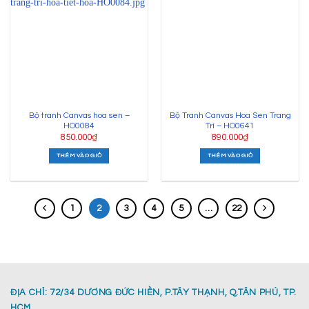
Bộ tranh Canvas hoa sen –
Bộ Tranh Canvas Hoa Sen Trang
HO0084
Trí – HO0641
850.000
₫
890.000
₫
THÊM VÀO GIỎ
THÊM VÀO GIỎ
1
2
3
4
5
…
22
ĐỊA CHỈ: 72/34 DƯƠNG ĐỨC HIỀN, P.TÂY THẠNH, Q.TÂN PHÚ, TP.
HCM