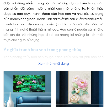
được sử dụng nhiều trong hội hóa và ứng dụng nhiều trong các
sản phẩm đời sống thường nhật của mỗi chúng ta. Nhận thấy
được sự cao quý, thanh thoát của hoa sen và nhu cầu sử dụng
của khách hàng nên Tranh Linh đã thiết kế sản xuất ra nhiều mẫu
tranh hoa sen đẹp mang nhiều ý nghĩa nhân văn độc đáo và
mang tính nghệ thuật thẩm mỹ cao. Hoa sen là nguồn cảm hứng
bất tận đối với những họa sĩ tài ba mang lại những lợi ích thiết
thực cho người sử dụng.
Ý nghĩa tranh hoa sen trong phong thủy
Theo phong thủy hoa sen thuộc hành Thủy nên rất phù hợp cho
những gia chủ mang mệnh Mộc và mệnh Thủy. Nó sẽ đem lại
Xem thêm nội dung
may mắn trong cuộc sống và sự nghiệp cho gia chủ khi treo
chúng trong nhà. Dưới đây sẽ là ý nghĩa của tranh hoa sen mà
bạn cần nên biết.
Tranh hoa sen trắng
Hoa sen trắng luôn nhẹ nhàng, tinh tế và thuần khiết luôn biết
cách vươn mình lên khoe sắc dù có ở trong vũng bùn lầy hôi tanh.
Sức sống, bền bỉ dẻo dai của loài hoa này thể hiện tinh thần mạnh