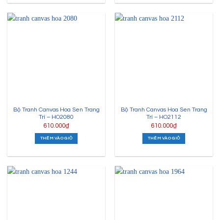
Tranh hoa sen có thể treo ở nhiều nơi khác nhau trong căn nhà
của bạn như: phòng khách, phòng ngủ, phòng làm việc, phòng
thờ,… Vị trí treo tranh ở đây sẽ giúp gia chủ cảm thấy thanh thản
tâm hồn và giúp gia chủ tập trung hơn đưa ra nhiều mới mẻ, sáng
tạo. Khi treo tranh bạn cần lưu ý những điều sau:
+
Nên treo tranh ở hướng Bắc vì hướng này sẽ giúp bạn đón
được nhiều may mắn và tài lộc nhất.
+
Kích thước và màu sắc của tranh phải phù hợp hài hòa
Bộ Tranh Canvas Hoa Sen Trang
Bộ Tranh Canvas Hoa Sen Trang
với diện tích không gian căn phòng nơi treo tranh. Tranh
Trí – HO2080
Trí – HO2112
phải hài hòa với toàn bộ không gian và đồ trang trí nội thất
610.000
₫
610.000
₫
để phát huy tối đa hiệu quả nghệ thuật.
THÊM VÀO GIỎ
THÊM VÀO GIỎ
+
Khi treo tranh trang trí không nên kết hợp quá nhiều màu
sắc trong căn phòng bởi điều này sẽ làm bạn mất tập trung
hơn. Bạn nên ưu tiên những màu sắc trung tính hoặc đơn
giản để tạo cảm giác nhẹ nhàng, tập trung hơn.
Một số mẫu tranh hoa sen nổi bật tại Tranh Linh