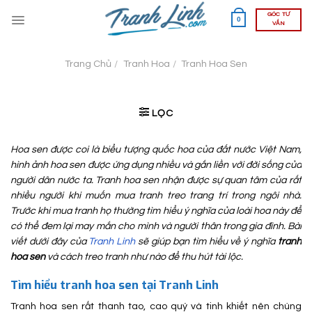
Skip
GÓC TƯ
0
to
VẤN
content
Trang Chủ
/
Tranh Hoa
/
Tranh Hoa Sen
LỌC
Hoa sen được coi là biểu tượng quốc hoa của đất nước Việt Nam,
hình ảnh hoa sen được ứng dụng nhiều và gắn liền với đời sống của
người dân nước ta. Tranh hoa sen nhận được sự quan tâm của rất
nhiều người khi muốn mua tranh treo trang trí trong ngôi nhà.
Trước khi mua tranh họ thường tìm hiểu ý nghĩa của loài hoa này để
có thể đem lại may mắn cho mình và người thân trong gia đình. Bài
viết dưới đây của
Tranh Linh
sẽ giúp bạn tìm hiểu về ý nghĩa
tranh
hoa sen
và cách treo tranh như nào để thu hút tài lộc.
Tìm hiểu tranh hoa sen tại Tranh Linh
Tranh hoa sen rất thanh tao, cao quý và tinh khiết nên chúng