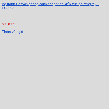
Bộ tranh Canvas phong cảnh công trình kiến trúc phương tây –
PC0593
890.000
₫
Thêm vào giỏ