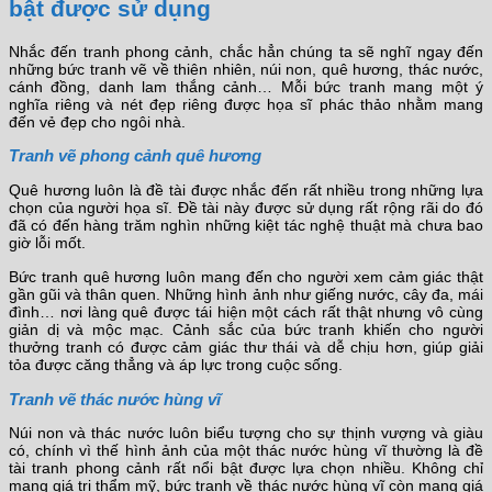
bật được sử dụng
Nhắc đến tranh phong cảnh, chắc hẳn chúng ta sẽ nghĩ ngay đến
những bức tranh vẽ về thiên nhiên, núi non, quê hương, thác nước,
cánh đồng, danh lam thắng cảnh… Mỗi bức tranh mang một ý
nghĩa riêng và nét đẹp riêng được họa sĩ phác thảo nhằm mang
đến vẻ đẹp cho ngôi nhà.
Tranh vẽ phong cảnh quê hương
Quê hương luôn là đề tài được nhắc đến rất nhiều trong những lựa
chọn của người họa sĩ. Đề tài này được sử dụng rất rộng rãi do đó
đã có đến hàng trăm nghìn những kiệt tác nghệ thuật mà chưa bao
giờ lỗi mốt.
Bức tranh quê hương luôn mang đến cho người xem cảm giác thật
gần gũi và thân quen. Những hình ảnh như giếng nước, cây đa, mái
đình… nơi làng quê được tái hiện một cách rất thật nhưng vô cùng
giản dị và mộc mạc. Cảnh sắc của bức tranh khiến cho người
thưởng tranh có được cảm giác thư thái và dễ chịu hơn, giúp giải
tỏa được căng thẳng và áp lực trong cuộc sống.
Tranh vẽ thác nước hùng vĩ
Núi non và thác nước luôn biểu tượng cho sự thịnh vượng và giàu
có, chính vì thế hình ảnh của một thác nước hùng vĩ thường là đề
tài tranh phong cảnh rất nổi bật được lựa chọn nhiều. Không chỉ
mang giá trị thẩm mỹ, bức tranh về thác nước hùng vĩ còn mang giá