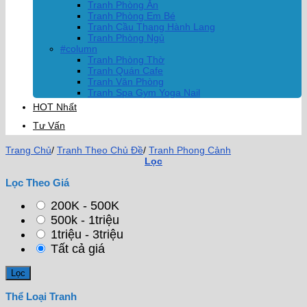
Tranh Phòng Ăn
Tranh Phòng Em Bé
Tranh Cầu Thang Hành Lang
Tranh Phòng Ngủ
#column
Tranh Phòng Thờ
Tranh Quán Cafe
Tranh Văn Phòng
Tranh Spa Gym Yoga Nail
HOT Nhất
Tư Vấn
Trang Chủ
/
Tranh Theo Chủ Đề
/
Tranh Phong Cảnh
Lọc
Lọc Theo Giá
200K - 500K
500k - 1triệu
1triệu - 3triệu
Tất cả giá
Thể Loại Tranh