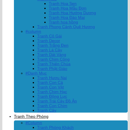
Tranh Hoa Sen
Tranh Hoa Mẫu Đơn
Tranh Hoa Hướng Dương
Tranh Hoa Đào Mai
Tranh hoa hồng
Tranh Phong Cảnh Quê Hương
#column
Tranh Cô Gái
Tranh Decor
Tranh Trắng Đen
Tranh Lá Cây
Tranh Dát Vàng
Tranh Chim Công
Tranh Thiên Chúa
Tranh Phật Giáo
#Danh Mục
Tranh Hươu Nai
Tranh Con Cá
Tranh Con Vật
Tranh Chim Hạc
Tranh Động Lực
Tranh Trái Cây Đồ Ăn
Tranh Con Chim
Tranh Cây
Tranh Theo Phòng
#Column
Tranh Phòng Khách