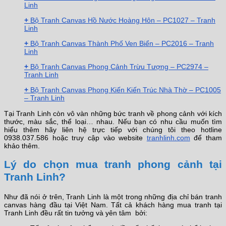
Linh
+
Bộ Tranh Canvas Hồ Nước Hoàng Hôn – PC1027 – Tranh
Linh
+
Bộ Tranh Canvas Thành Phố Ven Biển – PC2016 – Tranh
Linh
+
Bộ Tranh Canvas Phong Cảnh Trừu Tượng – PC2974 –
Tranh Linh
+
Bộ Tranh Canvas Phong Kiến Kiến Trúc Nhà Thờ – PC1005
– Tranh Linh
Tại Tranh Linh còn vô vàn những bức tranh về phong cảnh với kích
thước, màu sắc, thể loại… nhau. Nếu bạn có nhu cầu muốn tìm
hiểu thêm hãy liên hệ trực tiếp với chúng tôi theo hotline
0938.037.586 hoặc truy cập vào website
tranhlinh.com
để tham
khảo thêm.
Lý do chọn mua tranh phong cảnh tại
Tranh Linh?
Như đã nói ở trên, Tranh Linh là một trong những địa chỉ bán tranh
canvas hàng đầu tại Việt Nam. Tất cả khách hàng mua tranh tại
Tranh Linh đều rất tin tưởng và yên tâm bởi: