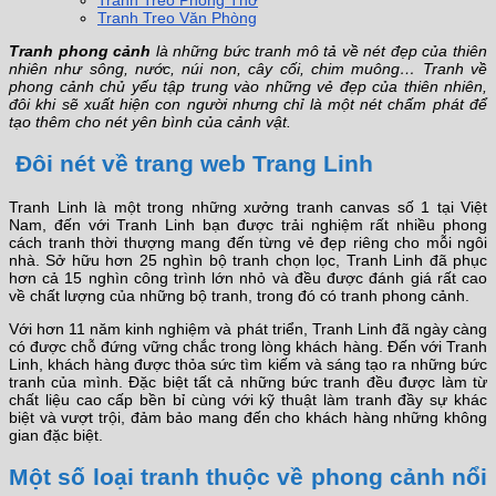
Tranh Treo Phòng Thờ
Tranh Treo Văn Phòng
Tranh phong cảnh
là những bức tranh mô tả về nét đẹp của thiên
nhiên như sông, nước, núi non, cây cối, chim muông… Tranh về
phong cảnh chủ yếu tập trung vào những vẻ đẹp của thiên nhiên,
đôi khi sẽ xuất hiện con người nhưng chỉ là một nét chấm phát để
tạo thêm cho nét yên bình của cảnh vật.
Đôi nét về trang web Trang Linh
Tranh Linh là một trong những xưởng tranh canvas số 1 tại Việt
Nam, đến với Tranh Linh bạn được trải nghiệm rất nhiều phong
cách tranh thời thượng mang đến từng vẻ đẹp riêng cho mỗi ngôi
nhà. Sở hữu hơn 25 nghìn bộ tranh chọn lọc, Tranh Linh đã phục
hơn cả 15 nghìn công trình lớn nhỏ và đều được đánh giá rất cao
về chất lượng của những bộ tranh, trong đó có tranh phong cảnh.
Với hơn 11 năm kinh nghiệm và phát triển, Tranh Linh đã ngày càng
có được chỗ đứng vững chắc trong lòng khách hàng. Đến với Tranh
Linh, khách hàng được thỏa sức tìm kiếm và sáng tạo ra những bức
tranh của mình. Đặc biệt tất cả những bức tranh đều được làm từ
chất liệu cao cấp bền bỉ cùng với kỹ thuật làm tranh đầy sự khác
biệt và vượt trội, đảm bảo mang đến cho khách hàng những không
gian đặc biệt.
Một số loại tranh thuộc về phong cảnh nổi