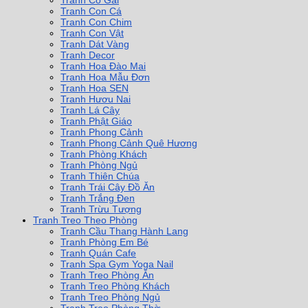
Tranh Cô Gái
Tranh Con Cá
Tranh Con Chim
Tranh Con Vật
Tranh Dát Vàng
Tranh Decor
Tranh Hoa Đào Mai
Tranh Hoa Mẫu Đơn
Tranh Hoa SEN
Tranh Hươu Nai
Tranh Lá Cây
Tranh Phật Giáo
Tranh Phong Cảnh
Tranh Phong Cảnh Quê Hương
Tranh Phòng Khách
Tranh Phòng Ngủ
Tranh Thiên Chúa
Tranh Trái Cây Đồ Ăn
Tranh Trắng Đen
Tranh Trừu Tượng
Tranh Treo Theo Phòng
Tranh Cầu Thang Hành Lang
Tranh Phòng Em Bé
Tranh Quán Cafe
Tranh Spa Gym Yoga Nail
Tranh Treo Phòng Ăn
Tranh Treo Phòng Khách
Tranh Treo Phòng Ngủ