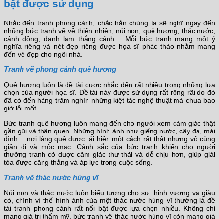
bật được sử dụng
Nhắc đến tranh phong cảnh, chắc hẳn chúng ta sẽ nghĩ ngay đến
những bức tranh vẽ về thiên nhiên, núi non, quê hương, thác nước,
cánh đồng, danh lam thắng cảnh… Mỗi bức tranh mang một ý
nghĩa riêng và nét đẹp riêng được họa sĩ phác thảo nhằm mang
đến vẻ đẹp cho ngôi nhà.
Tranh vẽ phong cảnh quê hương
Quê hương luôn là đề tài được nhắc đến rất nhiều trong những lựa
chọn của người họa sĩ. Đề tài này được sử dụng rất rộng rãi do đó
đã có đến hàng trăm nghìn những kiệt tác nghệ thuật mà chưa bao
giờ lỗi mốt.
Bức tranh quê hương luôn mang đến cho người xem cảm giác thật
gần gũi và thân quen. Những hình ảnh như giếng nước, cây đa, mái
đình… nơi làng quê được tái hiện một cách rất thật nhưng vô cùng
giản dị và mộc mạc. Cảnh sắc của bức tranh khiến cho người
thưởng tranh có được cảm giác thư thái và dễ chịu hơn, giúp giải
tỏa được căng thẳng và áp lực trong cuộc sống.
Tranh vẽ thác nước hùng vĩ
Núi non và thác nước luôn biểu tượng cho sự thịnh vượng và giàu
có, chính vì thế hình ảnh của một thác nước hùng vĩ thường là đề
tài tranh phong cảnh rất nổi bật được lựa chọn nhiều. Không chỉ
mang giá trị thẩm mỹ, bức tranh về thác nước hùng vĩ còn mang giá