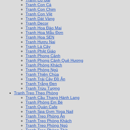
Tranh Cô Gái
Tranh Con Cá
Tranh Con Chim
Tranh Con Vật
Tranh Dát Vàng
Tranh Decor
Tranh Hoa Đào Mai
Tranh Hoa Mẫu Đơn
Tranh Hoa SEN
Tranh Hươu Nai
Tranh Lá Cây
Tranh Phật Giáo
Tranh Phong Cảnh
Tranh Phong Cảnh Quê Hương
Tranh Phòng Khách
Tranh Phòng Ngủ
Tranh Thiên Chúa
Tranh Trái Cây Đồ Ăn
Tranh Trắng Đen
Tranh Trừu Tượng
Tranh Treo Theo Phòng
Tranh Cầu Thang Hành Lang
Tranh Phòng Em Bé
Tranh Quán Cafe
Tranh Spa Gym Yoga Nail
Tranh Treo Phòng Ăn
Tranh Treo Phòng Khách
Tranh Treo Phòng Ngủ