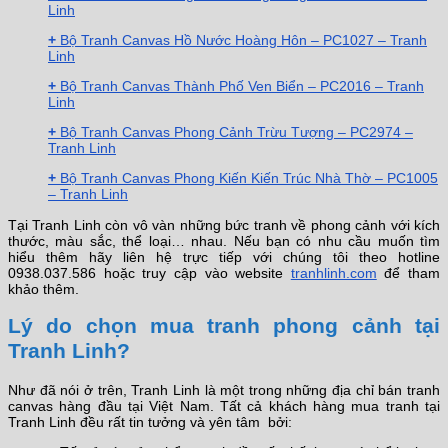
Linh
+
Bộ Tranh Canvas Hồ Nước Hoàng Hôn – PC1027 – Tranh
Linh
+
Bộ Tranh Canvas Thành Phố Ven Biển – PC2016 – Tranh
Linh
+
Bộ Tranh Canvas Phong Cảnh Trừu Tượng – PC2974 –
Tranh Linh
+
Bộ Tranh Canvas Phong Kiến Kiến Trúc Nhà Thờ – PC1005
– Tranh Linh
Tại Tranh Linh còn vô vàn những bức tranh về phong cảnh với kích
thước, màu sắc, thể loại… nhau. Nếu bạn có nhu cầu muốn tìm
hiểu thêm hãy liên hệ trực tiếp với chúng tôi theo hotline
0938.037.586 hoặc truy cập vào website
tranhlinh.com
để tham
khảo thêm.
Lý do chọn mua tranh phong cảnh tại
Tranh Linh?
Như đã nói ở trên, Tranh Linh là một trong những địa chỉ bán tranh
canvas hàng đầu tại Việt Nam. Tất cả khách hàng mua tranh tại
Tranh Linh đều rất tin tưởng và yên tâm bởi: