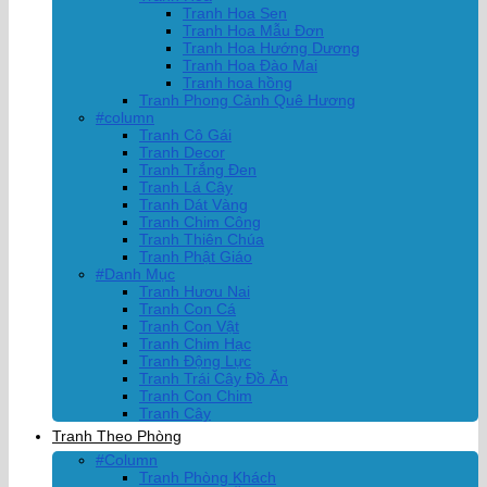
Tranh Hoa Sen
Tranh Hoa Mẫu Đơn
Tranh Hoa Hướng Dương
Tranh Hoa Đào Mai
Tranh hoa hồng
Tranh Phong Cảnh Quê Hương
#column
Tranh Cô Gái
Tranh Decor
Tranh Trắng Đen
Tranh Lá Cây
Tranh Dát Vàng
Tranh Chim Công
Tranh Thiên Chúa
Tranh Phật Giáo
#Danh Mục
Tranh Hươu Nai
Tranh Con Cá
Tranh Con Vật
Tranh Chim Hạc
Tranh Động Lực
Tranh Trái Cây Đồ Ăn
Tranh Con Chim
Tranh Cây
Tranh Theo Phòng
#Column
Tranh Phòng Khách