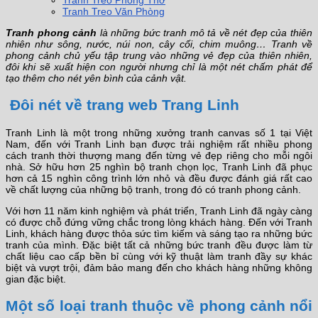
Tranh Treo Phòng Thờ
Tranh Treo Văn Phòng
Tranh phong cảnh
là những bức tranh mô tả về nét đẹp của thiên
nhiên như sông, nước, núi non, cây cối, chim muông… Tranh về
phong cảnh chủ yếu tập trung vào những vẻ đẹp của thiên nhiên,
đôi khi sẽ xuất hiện con người nhưng chỉ là một nét chấm phát để
tạo thêm cho nét yên bình của cảnh vật.
Đôi nét về trang web Trang Linh
Tranh Linh là một trong những xưởng tranh canvas số 1 tại Việt
Nam, đến với Tranh Linh bạn được trải nghiệm rất nhiều phong
cách tranh thời thượng mang đến từng vẻ đẹp riêng cho mỗi ngôi
nhà. Sở hữu hơn 25 nghìn bộ tranh chọn lọc, Tranh Linh đã phục
hơn cả 15 nghìn công trình lớn nhỏ và đều được đánh giá rất cao
về chất lượng của những bộ tranh, trong đó có tranh phong cảnh.
Với hơn 11 năm kinh nghiệm và phát triển, Tranh Linh đã ngày càng
có được chỗ đứng vững chắc trong lòng khách hàng. Đến với Tranh
Linh, khách hàng được thỏa sức tìm kiếm và sáng tạo ra những bức
tranh của mình. Đặc biệt tất cả những bức tranh đều được làm từ
chất liệu cao cấp bền bỉ cùng với kỹ thuật làm tranh đầy sự khác
biệt và vượt trội, đảm bảo mang đến cho khách hàng những không
gian đặc biệt.
Một số loại tranh thuộc về phong cảnh nổi