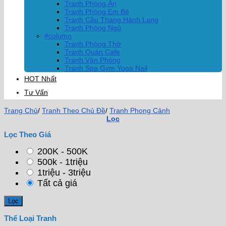
Tranh Phòng Ăn
Tranh Phòng Em Bé
Tranh Cầu Thang Hành Lang
Tranh Phòng Ngủ
#column
Tranh Phòng Thờ
Tranh Quán Cafe
Tranh Văn Phòng
Tranh Spa Gym Yoga Nail
HOT Nhất
Tư Vấn
Trang Chủ
/
Tranh Theo Chủ Đề
/
Tranh Phong Cảnh
Lọc
Lọc Theo Giá
200K - 500K
500k - 1triệu
1triệu - 3triệu
Tất cả giá
Thể Loại Tranh