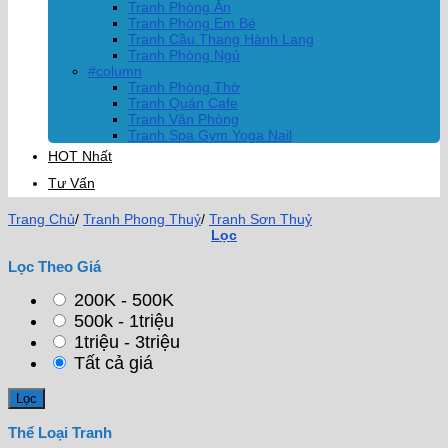
Tranh Phòng Ăn
Tranh Phòng Em Bé
Tranh Cầu Thang Hành Lang
Tranh Phòng Ngủ
#column
Tranh Phòng Thờ
Tranh Quán Cafe
Tranh Văn Phòng
Tranh Spa Gym Yoga Nail
HOT Nhất
Tư Vấn
Trang Chủ
/
Tranh Phong Thuỷ
/
Tranh Sơn Thuỷ
Lọc
Lọc Theo Giá
200K - 500K
500k - 1triệu
1triệu - 3triệu
Tất cả giá
Thể Loại Tranh