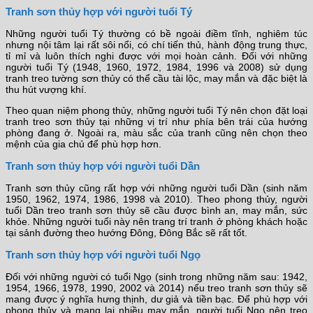
Tranh sơn thủy hợp với người tuổi Tý
Những người tuổi Tý thường có bề ngoài điềm tĩnh, nghiêm túc
nhưng nội tâm lại rất sôi nổi, có chí tiến thủ, hành động trung thực,
tỉ mỉ và luôn thích nghi được với mọi hoàn cảnh. Đối với những
người tuổi Tý (1948, 1960, 1972, 1984, 1996 và 2008) sử dụng
tranh treo tường sơn thủy có thể cầu tài lộc, may mắn và đặc biệt là
thu hút vượng khí.
Theo quan niệm phong thủy, những người tuổi Tý nên chọn đặt loại
tranh treo sơn thủy tại những vị trí như phía bên trái của hướng
phòng đang ở. Ngoài ra, màu sắc của tranh cũng nên chọn theo
mệnh của gia chủ để phù hợp hơn.
Tranh sơn thủy hợp với người tuổi Dần
Tranh sơn thủy cũng rất hợp với những người tuổi Dần (sinh năm
1950, 1962, 1974, 1986, 1998 và 2010). Theo phong thủy, người
tuổi Dần treo tranh sơn thủy sẽ cầu được bình an, may mắn, sức
khỏe. Những người tuổi này nên trang trí tranh ở phòng khách hoặc
tại sảnh đường theo hướng Đông, Đông Bắc sẽ rất tốt.
Tranh sơn thủy hợp với người tuổi Ngọ
Đối với những người có tuổi Ngọ (sinh trong những năm sau: 1942,
1954, 1966, 1978, 1990, 2002 và 2014) nếu treo tranh sơn thủy sẽ
mang được ý nghĩa hưng thịnh, dư giả và tiền bạc. Để phù hợp với
phong thủy và mang lại nhiều may mắn, người tuổi Ngọ nên treo