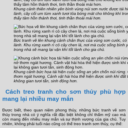
Khung cảnh thiên nhiên yên bình vùng núi sơn nước được tái hi
lành, cây cối um tùm xanh tươi tỏa bóng mát cho không khí tr
thấy tâm hồn thảnh thơi, tinh thần thoải mái hơn.
Bức tranh vẽ lên khung cảnh chân thực của vùng sơn cước, có
lành. Khu rừng xanh rì cỏ cây chen lá, nơi mà cuộc sống bình 
trong nhà sẽ mang lại vận khí tốt lành cho gia chủ.
Khung cảnh bức họa tái hiện cuộc sống an yên chốn núi rừng. 
thơm ngát hương. Cảnh vật hài hòa thể hiện được sinh khí đất tr
không gian tươi tắn, sinh động hơn.
Cách treo tranh cho sơn thủy phù hợp
mang lại nhiều may mắn
Được biết, theo quan niệm phong thủy, những bức tranh vẽ sơn
thủy trong nhà có ý nghĩa rất đặc biệt không chỉ thẩm mỹ cao mà
còn mang đến nhiều may mắn và sự thịnh vượng của gia chủ. Tuy
nhiên, không phải tuổi nào cũng có thể treo tranh sơn thủy, cụ thể: