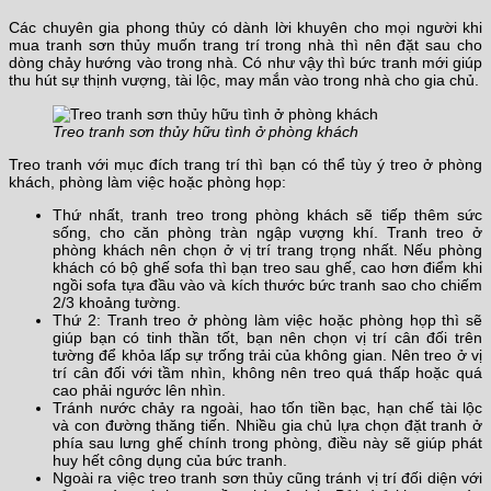
Các chuyên gia phong thủy có dành lời khuyên cho mọi người khi
mua tranh sơn thủy muốn trang trí trong nhà thì nên đặt sau cho
dòng chảy hướng vào trong nhà. Có như vậy thì bức tranh mới giúp
thu hút sự thịnh vượng, tài lộc, may mắn vào trong nhà cho gia chủ.
Treo tranh sơn thủy hữu tình ở phòng khách
Treo tranh với mục đích trang trí thì bạn có thể tùy ý treo ở phòng
khách, phòng làm việc hoặc phòng họp:
Thứ nhất, tranh treo trong phòng khách sẽ tiếp thêm sức
sống, cho căn phòng tràn ngập vượng khí. Tranh treo ở
phòng khách nên chọn ở vị trí trang trọng nhất. Nếu phòng
khách có bộ ghế sofa thì bạn treo sau ghế, cao hơn điểm khi
ngồi sofa tựa đầu vào và kích thước bức tranh sao cho chiếm
2/3 khoảng tường.
Thứ 2: Tranh treo ở phòng làm việc hoặc phòng họp thì sẽ
giúp bạn có tinh thần tốt, bạn nên chọn vị trí cân đối trên
tường để khỏa lấp sự trống trải của không gian. Nên treo ở vị
trí cân đối với tầm nhìn, không nên treo quá thấp hoặc quá
cao phải ngước lên nhìn.
Tránh nước chảy ra ngoài, hao tốn tiền bạc, hạn chế tài lộc
và con đường thăng tiến. Nhiều gia chủ lựa chọn đặt tranh ở
phía sau lưng ghế chính trong phòng, điều này sẽ giúp phát
huy hết công dụng của bức tranh.
Ngoài ra việc treo tranh sơn thủy cũng tránh vị trí đối diện với