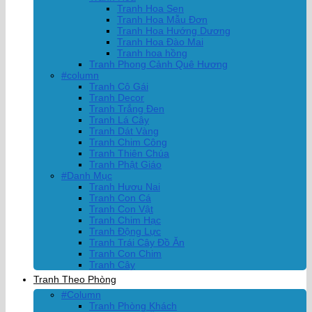
Tranh Hoa Sen
Tranh Hoa Mẫu Đơn
Tranh Hoa Hướng Dương
Tranh Hoa Đào Mai
Tranh hoa hồng
Tranh Phong Cảnh Quê Hương
#column
Tranh Cô Gái
Tranh Decor
Tranh Trắng Đen
Tranh Lá Cây
Tranh Dát Vàng
Tranh Chim Công
Tranh Thiên Chúa
Tranh Phật Giáo
#Danh Mục
Tranh Hươu Nai
Tranh Con Cá
Tranh Con Vật
Tranh Chim Hạc
Tranh Động Lực
Tranh Trái Cây Đồ Ăn
Tranh Con Chim
Tranh Cây
Tranh Theo Phòng
#Column
Tranh Phòng Khách