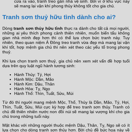
cửa ra vào, tránh treo gần nhà vệ sinh. Bởi vì ở khu vực này
sẽ mang lại vận khí phong thủy không tốt cho gia chủ.
Tranh sơn thuỷ hữu tình dành cho ai?
Dòng
tranh sơn thủy hữu tình
thực ra dành cho tất cả mọi người,
những ai yêu thích phong cảnh thiên nhiên, muốn biến tấu không
gian nhà mình đẹp hơn thì có thể lựa chọn bức tranh này. Tuy
nhiên, theo quan niệm Á Đông treo tranh vừa đẹp mà mang lại vận
khí tốt, hợp mệnh gia chủ thì nên xét theo các yếu tố trong phong
thuỷ.
Khi lựa chọn tranh sơn thuỷ, gia chủ nên xem xét vấn đề hợp tuổi
dựa trên quy luật ngũ hành tương sinh:
Hành Thủy: Tý, Hợi
Hành Mộc: Dần, Mão
Hành Kim: Dậu, Thân
Hành Hỏa: Tỵ, Ngọ
Hành Thổ: Thìn, Tuất, Sửu, Mùi
Từ đó thì người mang mệnh Mộc, Thổ, Thủy là Dần, Mão, Tý, Hợi,
Thìn, Tuất, Sửu, Mùi cực kỳ hợp để treo tranh sơn thủy. Tranh có
chủ đề thiên nhiên nước non đồi núi sẽ mang lại vượng khí cho gia
chủ trong những tuổi này.
Mặt khác với những người thuộc mệnh Dậu, Thân, Tỵ, Ngọ sẽ có ít
lựa chọn cho dòng tranh sơn thủy hơn. Bởi chủ đề bức họa này về