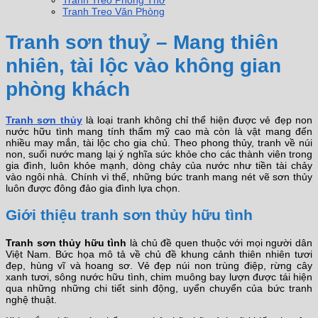
Tranh Treo Phòng Thờ
Tranh Treo Văn Phòng
Tranh sơn thuỷ – Mang thiên
nhiên, tài lộc vào không gian
phòng khách
Tranh sơn thủy
là loại tranh không chỉ thể hiện được vẻ đẹp non
nước hữu tình mang tính thẩm mỹ cao mà còn là vật mang đến
nhiều may mắn, tài lộc cho gia chủ. Theo phong thủy, tranh về núi
non, suối nước mang lại ý nghĩa sức khỏe cho các thành viên trong
gia đình, luôn khỏe mạnh, dòng chảy của nước như tiền tài chảy
vào ngôi nhà. Chính vì thế, những bức tranh mang nét vẽ sơn thủy
luôn được đông đảo gia đình lựa chọn.
Giới thiệu tranh sơn thủy hữu tình
Tranh sơn thủy hữu tình
là chủ đề quen thuộc với mọi người dân
Việt Nam. Bức họa mô tả về chủ đề khung cảnh thiên nhiên tươi
đẹp, hùng vĩ và hoang sơ. Vẻ đẹp núi non trùng điệp, rừng cây
xanh tươi, sông nước hữu tình, chim muông bay lượn được tái hiện
qua những những chi tiết sinh động, uyển chuyển của bức tranh
nghệ thuật.