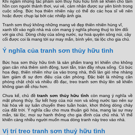
Khi ngắm những tác phẩm sơn thủy hữu hữu tình sẽ khiến cho tâm
hồn con người thảnh thơi, vui vẻ, cảm nhận được sự yên bình trong
cuộc sống. Bức họa thiên nhiên này có thể do các họa sĩ vẽ nên
hoặc được chụp lại bởi các nhiếp ảnh gia.
Tranh sơn thuỷ không những mang vẻ đẹp thiên nhiên hùng vĩ,
xanh tốt vào ngôi nhà mà còn mang ý nghĩa phong thuỷ to lớn đối
với gia chủ. Dòng chảy của sông nước, sự hoà quyện sông núi, cây
cối được coi là mang tới sự may mắn, bình yên, tài lộc cho gia chủ.
Ý nghĩa của tranh sơn thủy hữu tình
Bức họa sơn thủy hữu tình là sản phẩm trang trí khiến cho không
gian căn nhà thêm sinh động, tươi tắn, tràn đầy nhựa sống. Có bức
họa đẹp, thiên nhiên như ùa vào trong nhà, thổi làn gió nhẹ nhàng
làm giảm đi sự đơn điệu của căn phòng. Đặc biệt là những căn
phòng chật chội và nhiều đồ đạc, treo tranh sơn thủy lên sẽ khiến
không gian dễ chịu hơn.
Chưa kể, chủ đề
tranh sơn thủy hữu tình
còn mang ý nghĩa về
mặt phong thủy. Sự kết hợp của núi non và sông nước tạo nên sự
hài hòa về sự luân chuyển theo tuần hoàn, khơi thông dòng chảy
của đất trời. Ý nghĩa cầu cho mưa thuận gió hòa, mang lại sự may
mắn, tài lộc, mọi sự hanh thông cho gia đình của chủ nhà. Vì thế
khiến càng nhiều người muốn mua dòng tranh này treo vào nhà.
Vị trí treo tranh sơn thuỷ hữu tình