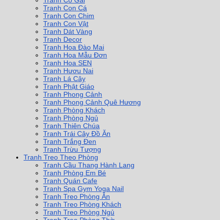
Tranh Cô Gái
Tranh Con Cá
Tranh Con Chim
Tranh Con Vật
Tranh Dát Vàng
Tranh Decor
Tranh Hoa Đào Mai
Tranh Hoa Mẫu Đơn
Tranh Hoa SEN
Tranh Hươu Nai
Tranh Lá Cây
Tranh Phật Giáo
Tranh Phong Cảnh
Tranh Phong Cảnh Quê Hương
Tranh Phòng Khách
Tranh Phòng Ngủ
Tranh Thiên Chúa
Tranh Trái Cây Đồ Ăn
Tranh Trắng Đen
Tranh Trừu Tượng
Tranh Treo Theo Phòng
Tranh Cầu Thang Hành Lang
Tranh Phòng Em Bé
Tranh Quán Cafe
Tranh Spa Gym Yoga Nail
Tranh Treo Phòng Ăn
Tranh Treo Phòng Khách
Tranh Treo Phòng Ngủ