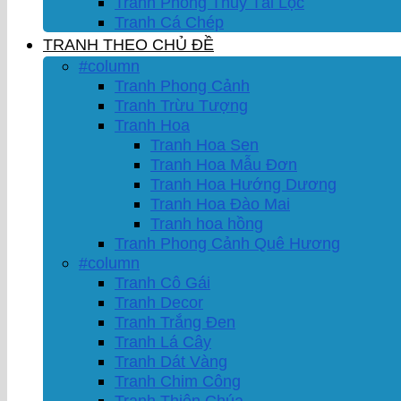
Tranh Phong Thủy Tài Lộc
Tranh Cá Chép
TRANH THEO CHỦ ĐỀ
#column
Tranh Phong Cảnh
Tranh Trừu Tượng
Tranh Hoa
Tranh Hoa Sen
Tranh Hoa Mẫu Đơn
Tranh Hoa Hướng Dương
Tranh Hoa Đào Mai
Tranh hoa hồng
Tranh Phong Cảnh Quê Hương
#column
Tranh Cô Gái
Tranh Decor
Tranh Trắng Đen
Tranh Lá Cây
Tranh Dát Vàng
Tranh Chim Công
Tranh Thiên Chúa