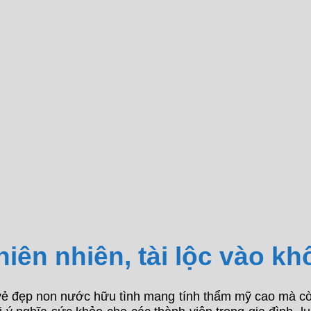
hiên nhiên, tài lộc vào k
 vẻ đẹp non nước hữu tình mang tính thẩm mỹ cao mà còn