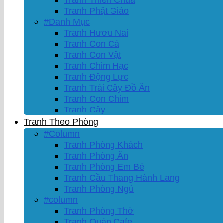
Tranh Phật Giáo
#Danh Mục
Tranh Hươu Nai
Tranh Con Cá
Tranh Con Vật
Tranh Chim Hạc
Tranh Động Lực
Tranh Trái Cây Đồ Ăn
Tranh Con Chim
Tranh Cây
Tranh Theo Phòng
#Column
Tranh Phòng Khách
Tranh Phòng Ăn
Tranh Phòng Em Bé
Tranh Cầu Thang Hành Lang
Tranh Phòng Ngủ
#column
Tranh Phòng Thờ
Tranh Quán Cafe