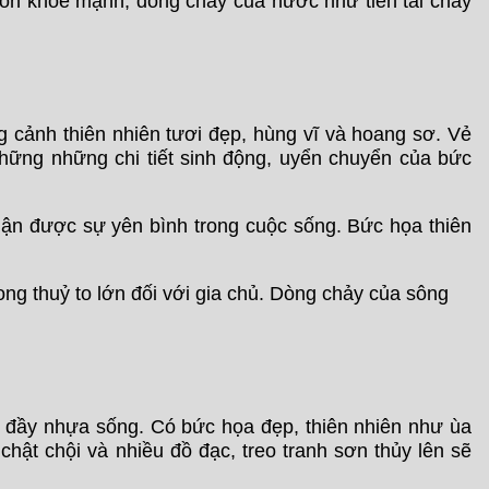
luôn khỏe mạnh, dòng chảy của nước như tiền tài chảy
 cảnh thiên nhiên tươi đẹp, hùng vĩ và hoang sơ. Vẻ
những những chi tiết sinh động, uyển chuyển của bức
hận được sự yên bình trong cuộc sống. Bức họa thiên
ng thuỷ to lớn đối với gia chủ. Dòng chảy của sông
àn đầy nhựa sống. Có bức họa đẹp, thiên nhiên như ùa
hật chội và nhiều đồ đạc, treo tranh sơn thủy lên sẽ