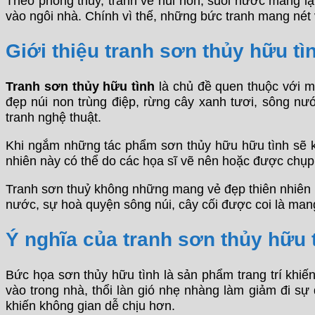
Theo phong thủy, tranh về núi non, suối nước mang lạ
vào ngôi nhà. Chính vì thế, những bức tranh mang nét
Giới thiệu tranh sơn thủy hữu tì
Tranh sơn thủy hữu tình
là chủ đề quen thuộc với 
đẹp núi non trùng điệp, rừng cây xanh tươi, sông nư
tranh nghệ thuật.
Khi ngắm những tác phẩm sơn thủy hữu hữu tình sẽ kh
nhiên này có thể do các họa sĩ vẽ nên hoặc được chụp 
Tranh sơn thuỷ không những mang vẻ đẹp thiên nhiên h
nước, sự hoà quyện sông núi, cây cối được coi là mang
Ý nghĩa của tranh sơn thủy hữu 
Bức họa sơn thủy hữu tình là sản phẩm trang trí khiế
vào trong nhà, thổi làn gió nhẹ nhàng làm giảm đi sự
khiến không gian dễ chịu hơn.