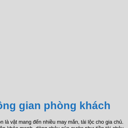
hông gian phòng khách
 là vật mang đến nhiều may mắn, tài lộc cho gia chủ.