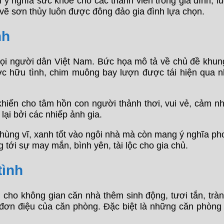
i ý nghĩa sức khỏe cho các thành viên trong gia đình, 
 vẽ sơn thủy luôn được đông đảo gia đình lựa chọn.
nh
mọi người dân Việt Nam. Bức họa mô tả về chủ đề khung
ớc hữu tình, chim muông bay lượn được tái hiện qua 
iến cho tâm hồn con người thảnh thơi, vui vẻ, cảm n
lại bởi các nhiếp ảnh gia.
ùng vĩ, xanh tốt vào ngôi nhà mà còn mang ý nghĩa pho
 tới sự may mắn, bình yên, tài lộc cho gia chủ.
tình
n cho không gian căn nhà thêm sinh động, tươi tắn, tr
 đơn điệu của căn phòng. Đặc biệt là những căn phòng c