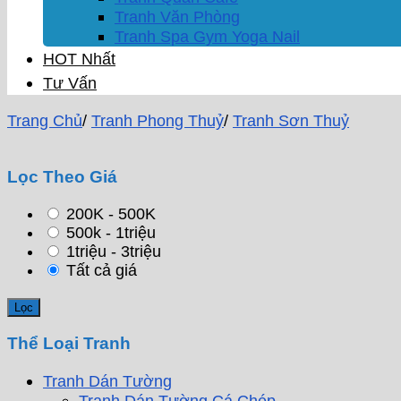
Tranh Văn Phòng
Tranh Spa Gym Yoga Nail
HOT Nhất
Tư Vấn
Trang Chủ
/
Tranh Phong Thuỷ
/
Tranh Sơn Thuỷ
Lọc Theo Giá
200K - 500K
500k - 1triệu
1triệu - 3triệu
Tất cả giá
Thể Loại Tranh
Tranh Dán Tường
Tranh Dán Tường Cá Chép