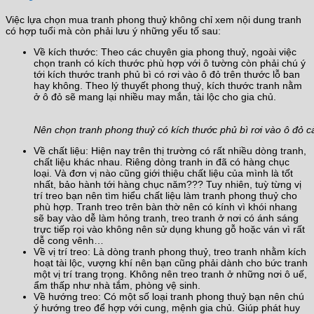
Việc lựa chọn mua tranh phong thuỷ không chỉ xem nội dung tranh
có hợp tuổi mà còn phải lưu ý những yếu tố sau:
Về kích thước: Theo các chuyên gia phong thuỷ, ngoài việc
chọn tranh có kích thước phù hợp với ô tường còn phải chú ý
tới kích thước tranh phủ bì có rơi vào ô đỏ trên thước lỗ ban
hay không. Theo lý thuyết phong thuỷ, kích thước tranh nằm
ở ô đỏ sẽ mang lại nhiều may mắn, tài lộc cho gia chủ.
Nên chọn tranh phong thuỷ có kích thước phủ bì rơi vào ô đỏ c
Về chất liệu: Hiện nay trên thị trường có rất nhiều dòng tranh,
chất liệu khác nhau. Riêng dòng tranh in đã có hàng chục
loại. Và đơn vị nào cũng giới thiệu chất liệu của mình là tốt
nhất, bảo hành tới hàng chục năm??? Tuy nhiên, tuỳ từng vị
trí treo bạn nên tìm hiểu chất liệu làm tranh phong thuỷ cho
phù hợp. Tranh treo trên bàn thờ nên có kính vì khói nhang
sẽ bay vào dễ làm hỏng tranh, treo tranh ở nơi có ánh sáng
trực tiếp rọi vào không nên sử dụng khung gỗ hoặc ván vì rất
dễ cong vênh…
Về vị trí treo: Là dòng tranh phong thuỷ, treo tranh nhằm kích
hoạt tài lộc, vượng khí nên bạn cũng phải dành cho bức tranh
một vị trí trang trọng. Không nên treo tranh ở những nơi ô uế,
ẩm thấp như nhà tắm, phòng vệ sinh.
Về hướng treo: Có một số loại tranh phong thuỷ bạn nên chú
ý hướng treo để hợp với cung, mệnh gia chủ. Giúp phát huy