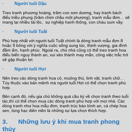
· Người tuổi Dậu
Treo tranh phượng hoàng, trăm con sơn dương, hay tranh bách
điểu triều phụng (trăm chim chầu một phượng), tranh mẫu đơn… sẽ
mang lại nhiều tài lộc, sự nghiệp hanh thông, con cháu sum vầy.
· Người tuổi Tuất
Phù hợp nhất với người tuổi Tuất chính là dòng tranh mẫu đơn 8
hoặc 9 bông với ý nghĩa cuộc sống sung túc, thịnh vượng, gia đình
đầm ấm, hạnh phúc. Ngoài ra, chủ nhà cũng có thể treo tranh hoa
điểu biến nguy thành an, xui xẻo thành may mắn, công việc trắc trở
sẽ gặp thuận lợi.
· Người tuổi Hợi
Nên treo các dòng tranh hoa cỏ, muông thú, linh vật, tranh chữ…
Tùy thuộc vào bản mệnh mà người tuổi Hợi có thể chọn tranh phù
hợp.
Bên cạnh đó, nếu gia chủ không quá cầu kỳ về chọn tranh theo tuổi
tác,thì có thể chọn mua các dòng tranh phù hợp với mọi nhà. Các
dòng tranh như hoa mẫu đơn, tranh trúc báo bình an, cá chép hoa
sen, tùng hạc diên niên là những sự lựa chọn thích hợp.
3. Những lưu ý khi mua tranh phong
thủy