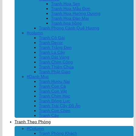
Tranh Hoa Sen
Tranh Hoa Mẫu Đơn
Tranh Hoa Hướng Dương
Tranh Hoa Đào Mai
Tranh hoa hồng
Tranh Phong Cảnh Quê Hương
#column
Tranh Cô Gái
Tranh Decor
Tranh Trắng Đen
Tranh Lá Cây
Tranh Dát Vàng
Tranh Chim Công
Tranh Thiên Chúa
Tranh Phật Giáo
#Danh Mục
Tranh Hươu Nai
Tranh Con Cá
Tranh Con Vật
Tranh Chim Hạc
Tranh Động Lực
Tranh Trái Cây Đồ Ăn
Tranh Con Chim
Tranh Cây
Tranh Theo Phòng
#Column
Tranh Phòng Khách