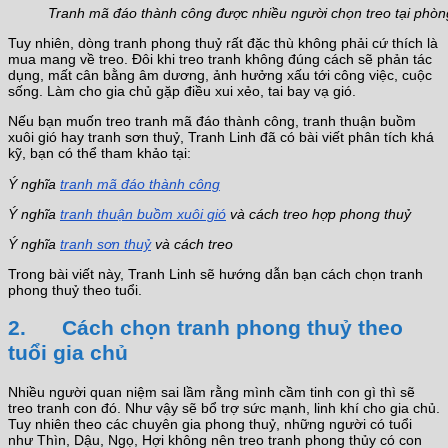
Tranh mã đáo thành công được nhiều người chọn treo tại phòng
Tuy nhiên, dòng tranh phong thuỷ rất đặc thù không phải cứ thích là
mua mang về treo. Đôi khi treo tranh không đúng cách sẽ phản tác
dụng, mất cân bằng âm dương, ảnh hưởng xấu tới công việc, cuộc
sống. Làm cho gia chủ gặp điều xui xẻo, tai bay vạ gió.
Nếu bạn muốn treo tranh mã đáo thành công, tranh thuận buồm
xuôi gió hay tranh sơn thuỷ, Tranh Linh đã có bài viết phân tích khá
kỹ, bạn có thể tham khảo tại:
Ý nghĩa
tranh mã đáo thành công
Ý nghĩa
tranh thuận buồm xuôi gió
và cách treo hợp phong thuỷ
Ý nghĩa
tranh sơn thuỷ
và cách treo
Trong bài viết này, Tranh Linh sẽ hướng dẫn bạn cách chọn tranh
phong thuỷ theo tuổi.
2. Cách chọn tranh phong thuỷ theo
tuổi gia chủ
Nhiều người quan niệm sai lầm rằng mình cầm tinh con gì thì sẽ
treo tranh con đó. Như vậy sẽ bổ trợ sức mạnh, linh khí cho gia chủ.
Tuy nhiên theo các chuyên gia phong thuỷ, những người có tuổi
như Thìn, Dậu, Ngọ, Hợi không nên treo tranh phong thủy có con