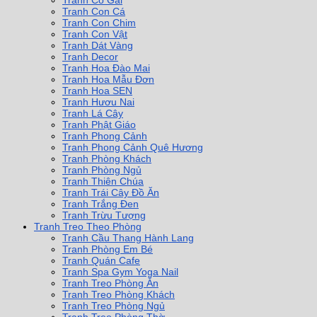
Tranh Cô Gái
Tranh Con Cá
Tranh Con Chim
Tranh Con Vật
Tranh Dát Vàng
Tranh Decor
Tranh Hoa Đào Mai
Tranh Hoa Mẫu Đơn
Tranh Hoa SEN
Tranh Hươu Nai
Tranh Lá Cây
Tranh Phật Giáo
Tranh Phong Cảnh
Tranh Phong Cảnh Quê Hương
Tranh Phòng Khách
Tranh Phòng Ngủ
Tranh Thiên Chúa
Tranh Trái Cây Đồ Ăn
Tranh Trắng Đen
Tranh Trừu Tượng
Tranh Treo Theo Phòng
Tranh Cầu Thang Hành Lang
Tranh Phòng Em Bé
Tranh Quán Cafe
Tranh Spa Gym Yoga Nail
Tranh Treo Phòng Ăn
Tranh Treo Phòng Khách
Tranh Treo Phòng Ngủ