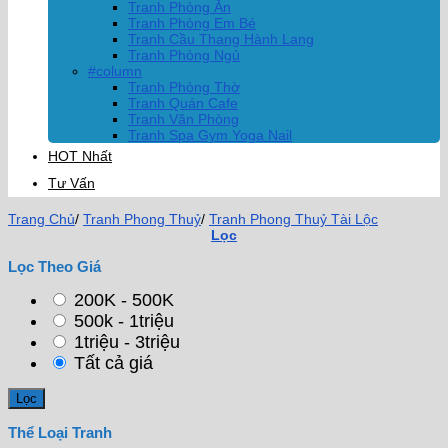
Tranh Phòng Ăn
Tranh Phòng Em Bé
Tranh Cầu Thang Hành Lang
Tranh Phòng Ngủ
#column
Tranh Phòng Thờ
Tranh Quán Cafe
Tranh Văn Phòng
Tranh Spa Gym Yoga Nail
HOT Nhất
Tư Vấn
Trang Chủ
/
Tranh Phong Thuỷ
/
Tranh Phong Thuỷ Tài Lộc
Lọc
Lọc Theo Giá
200K - 500K
500k - 1triệu
1triệu - 3triệu
Tất cả giá
Thể Loại Tranh