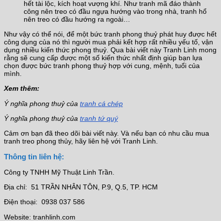
hết tài lộc, kích hoạt vượng khí. Như tranh mã đáo thành
công nên treo có đầu ngựa hướng vào trong nhà, tranh hổ
nên treo có đầu hướng ra ngoài…
Như vậy có thể nói, để một bức tranh phong thuỷ phát huy được hết
công dụng của nó thì người mua phải kết hợp rất nhiều yếu tố, vận
dụng nhiều kiến thức phong thuỷ. Qua bài viết này Tranh Linh mong
rằng sẽ cung cấp được một số kiến thức nhất định giúp bạn lựa
chọn được bức tranh phong thuỷ hợp với cung, mệnh, tuổi của
mình.
Xem thêm:
Ý nghĩa phong thuỷ của
tranh cá chép
Ý nghĩa phong thuỷ của
tranh tứ quý
Cảm ơn bạn đã theo dõi bài viết này. Và nếu bạn có nhu cầu mua
tranh treo phong thủy, hãy liên hệ với Tranh Linh.
Thông tin liên hệ:
Công ty TNHH Mỹ Thuật Linh Trần.
Địa chỉ: 51 TRẦN NHÂN TÔN, P.9, Q.5, TP. HCM
Điện thoại: 0938 037 586
Website: tranhlinh.com