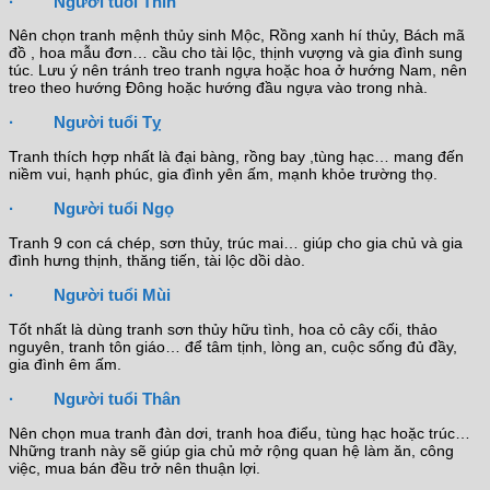
· Người tuổi Thìn
Nên chọn tranh mệnh thủy sinh Mộc, Rồng xanh hí thủy, Bách mã
đồ , hoa mẫu đơn… cầu cho tài lộc, thịnh vượng và gia đình sung
túc. Lưu ý nên tránh treo tranh ngựa hoặc hoa ở hướng Nam, nên
treo theo hướng Đông hoặc hướng đầu ngựa vào trong nhà.
· Người tuổi Tỵ
Tranh thích hợp nhất là đại bàng, rồng bay ,tùng hạc… mang đến
niềm vui, hạnh phúc, gia đình yên ấm, mạnh khỏe trường thọ.
· Người tuổi Ngọ
Tranh 9 con cá chép, sơn thủy, trúc mai… giúp cho gia chủ và gia
đình hưng thịnh, thăng tiến, tài lộc dồi dào.
· Người tuổi Mùi
Tốt nhất là dùng tranh sơn thủy hữu tình, hoa cỏ cây cối, thảo
nguyên, tranh tôn giáo… để tâm tịnh, lòng an, cuộc sống đủ đầy,
gia đình êm ấm.
· Người tuổi Thân
Nên chọn mua tranh đàn dơi, tranh hoa điểu, tùng hạc hoặc trúc…
Những tranh này sẽ giúp gia chủ mở rộng quan hệ làm ăn, công
việc, mua bán đều trở nên thuận lợi.