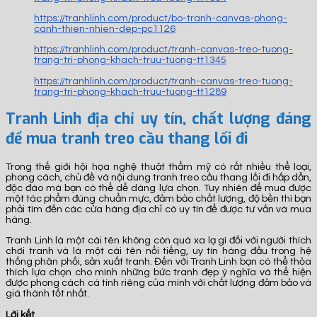
https://tranhlinh.com/product/bo-tranh-canvas-phong-
canh-thien-nhien-dep-pc1126
https://tranhlinh.com/product/tranh-canvas-treo-tuong-
trang-tri-phong-khach-truu-tuong-tt1345
https://tranhlinh.com/product/tranh-canvas-treo-tuong-
trang-tri-phong-khach-truu-tuong-tt1289
Tranh Linh địa chỉ uy tín, chất lượng đáng
để mua tranh treo cầu thang lối đi
Trong thế giới hội họa nghệ thuật thẩm mỹ có rất nhiều thể loại,
phong cách, chủ đề và nội dung tranh treo cầu thang lối đi hấp dẫn,
độc đáo mà bạn có thể dễ dàng lựa chọn. Tuy nhiên để mua được
một tác phẩm đúng chuẩn mực, đảm bảo chất lượng, độ bền thì bạn
phải tìm đến các cửa hàng địa chỉ có uy tín để được tư vấn và mua
hàng.
Tranh Linh là một cái tên không còn quá xa lạ gì đối với người thích
chơi tranh và là một cái tên nổi tiếng, uy tín hàng đầu trong hệ
thống phân phối, sản xuất tranh. Đến với Tranh Linh bạn có thể thỏa
thích lựa chọn cho mình những bức tranh đẹp ý nghĩa và thể hiện
được phong cách cá tính riêng của mình với chất lượng đảm bảo và
giá thành tốt nhất.
Lời kết