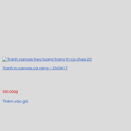
Tranh In canvas cá vàng – DV0417
550.000
₫
Thêm vào giỏ