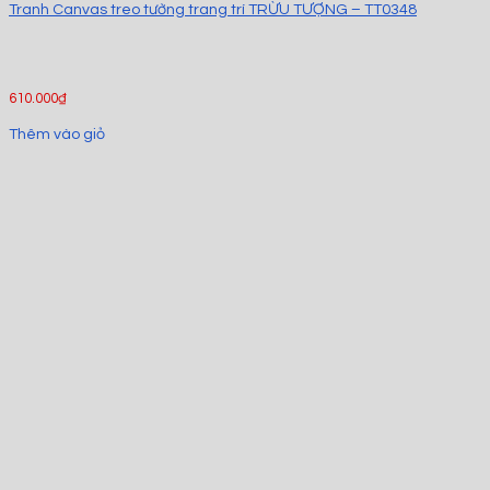
Tranh Canvas treo tường trang trí TRỪU TƯỢNG – TT0348
610.000
₫
Thêm vào giỏ