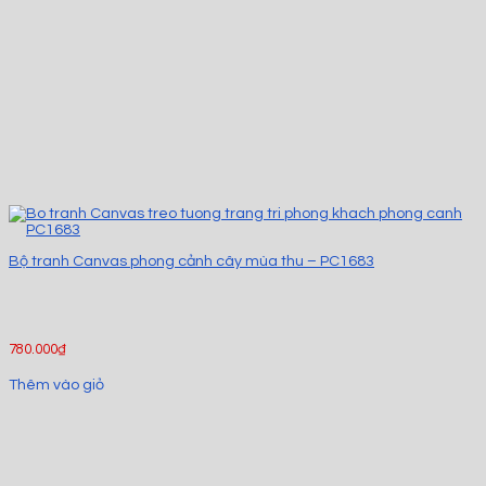
Bộ tranh Canvas phong cảnh cây mùa thu – PC1683
780.000
₫
Thêm vào giỏ