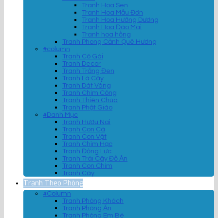
Tranh Hoa Sen
Tranh Hoa Mẫu Đơn
Tranh Hoa Hướng Dương
Tranh Hoa Đào Mai
Tranh hoa hồng
Tranh Phong Cảnh Quê Hương
#column
Tranh Cô Gái
Tranh Decor
Tranh Trắng Đen
Tranh Lá Cây
Tranh Dát Vàng
Tranh Chim Công
Tranh Thiên Chúa
Tranh Phật Giáo
#Danh Mục
Tranh Hươu Nai
Tranh Con Cá
Tranh Con Vật
Tranh Chim Hạc
Tranh Động Lực
Tranh Trái Cây Đồ Ăn
Tranh Con Chim
Tranh Cây
Tranh Theo Phòng
#Column
Tranh Phòng Khách
Tranh Phòng Ăn
Tranh Phòng Em Bé