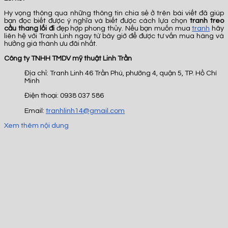
Hy vọng thông qua những thông tin chia sẻ ở trên bài viết đã giúp
bạn đọc biết được ý nghĩa và biết được cách lựa chọn
tranh treo
cầu thang lối đi
đẹp hợp phong thủy. Nếu bạn muốn mua
tranh
hãy
liên hệ với Tranh Linh ngay từ bây giờ để được tư vấn mua hàng và
hưởng giá thành ưu đãi nhất.
Công ty TNHH TMDV mỹ thuật Linh Trần
Địa chỉ: Tranh Linh 46 Trần Phú, phường 4, quận 5, TP. Hồ Chí
Minh
Điện thoại: 0938 037 586
Email:
tranhlinh14@gmail.com
Xem thêm nội dung