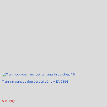
Tranh In canvas đàn cá dát vàng – DV0384
550.000
₫