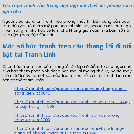
Lựa chọn tranh cầu thang đẹp hợp với thiết kế, phong cách
ngôi nhà
Ngoài việc lựa chọn tranh hợp phong thủy thì bạn cũng cần quan
tâm đến yếu tố thẩm mỹ phù hợp với thiết kế, phong cách của ngôi
nhà. Trang trí phù hợp sẽ làm cho không gian căn nhà bạn trở nên
sinh động hơn, độc đáo hơn.
Một số bức tranh treo cầu thang lối đi nổi
bật tại Tranh Linh
Chọn bức tranh treo cầu thang lối đi đẹp sẽ điểm to cho ngôi nhà
của bạn thêm phần sinh động hơn mà lại mang nhiều ý nghĩa may
mắn. Dưới đây là một số mẫu tranh treo nổi bật tại Tranh Linh mà
bạn có thể tham khảo.
https://tranhlinh.com/product/tranh-canvas-phong-canh-
song-bien-pc0040
https://tranhlinh.com/product/bo-tranh-canvas-treo-tuong-
la-cay-trang-tri-569
https://tranhlinh.com/product/bo-tranh-canvas-phong-
canh-dep-pc1003
https://tranhlinh.com/product/tranh-canvas-treo-tuong-
trang-tri-phong-khach-truu-tuong-tt1034