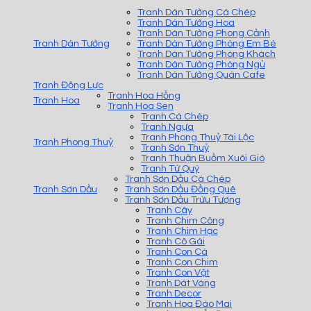
Tranh Dán Tường Cá Chép
Tranh Dán Tường Hoa
Tranh Dán Tường Phong Cảnh
Tranh Dán Tường
Tranh Dán Tường Phòng Em Bé
Tranh Dán Tường Phòng Khách
Tranh Dán Tường Phòng Ngủ
Tranh Dán Tường Quán Cafe
Tranh Động Lực
Tranh Hoa Hồng
Tranh Hoa
Tranh Hoa Sen
Tranh Cá Chép
Tranh Ngựa
Tranh Phong Thuỷ Tài Lộc
Tranh Phong Thuỷ
Tranh Sơn Thuỷ
Tranh Thuận Buồm Xuôi Gió
Tranh Tứ Quý
Tranh Sơn Dầu Cá Chép
Tranh Sơn Dầu
Tranh Sơn Dầu Đồng Quê
Tranh Sơn Dầu Trừu Tượng
Tranh Cây
Tranh Chim Công
Tranh Chim Hạc
Tranh Cô Gái
Tranh Con Cá
Tranh Con Chim
Tranh Con Vật
Tranh Dát Vàng
Tranh Decor
Tranh Hoa Đào Mai