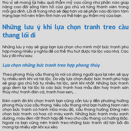
thú vị sẽ mang lại hiệu quả thẩm mỹ cao cũng như phần nào giúp
nâng cao đời sống tâm hồ của gia chủ và từng thành viên trong
mỗi gia đình. Lối đi trong nhà sẽ đẹp hơn và sẽ phần nào đó làm tâm
trạng bạn trở nên trầm tĩnh hơn và thể hiện gu thẩm mỹ của bạn.
Những lưu ý khi lựa chọn tranh treo cầu
thang lối đi
Những lưu ý này sẽ giúp bạn lựa chọn cho mình một bức tranh phù
hợp mang nhiều ý nghĩa để có thể thu hút được tài lộc vào nhà. Các
lưu ý đó như sau:
Lựa chọn những bức tranh treo hợp phong thủy
Theo phong thủy cầu thang là nơi có dòng người qua lại nên sẽ quy
tụ nhiều sinh khí và tài lộc. Do vậy lựa chọn được bức tranh phù hợp
sẽ giúp gia chủ hội tụ nhiều tài lộc, sinh khí nhất. Những bức tranh
giúp đem lại tài lộc là các bức tranh hoa mẫu đơn hay tranh sơn
thủy như: tranh đàn cá, tranh hoa sen,…
Bên cạnh đó khi chọn tranh bạn cũng cần lưu ý đến phương hướng
phong thủy của cầu thang. Nếu cầu thang nhà bạn hướng Nam nên
chọn bức tranh có hành Hỏa màu đỏ, cầu thang hướng Đông nên
chọn bức tranh có hoa cỏ màu xanh. Những bức tranh màu xanh
dương, màu đen rất thích hợp để treo cho cầu thang có hướng Bắc.
Ngoài ra bạn cũng nên tránh treo những bức tranh dữ tợn bởi đó
mang lại nhiều vận khí xui xẻo.