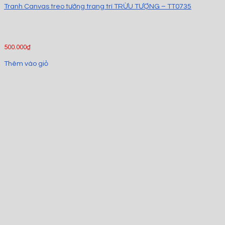
Tranh Canvas treo tường trang trí TRỪU TƯỢNG – TT0735
500.000
₫
Thêm vào giỏ