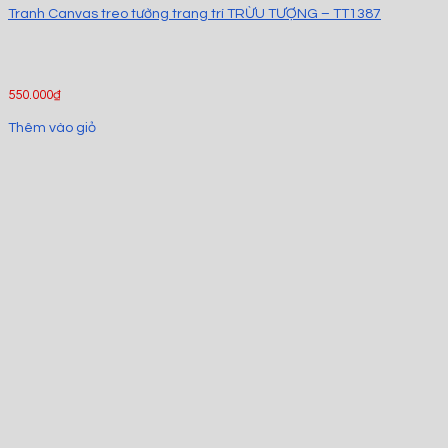
Tranh Canvas treo tường trang trí TRỪU TƯỢNG – TT1387
550.000
₫
Thêm vào giỏ