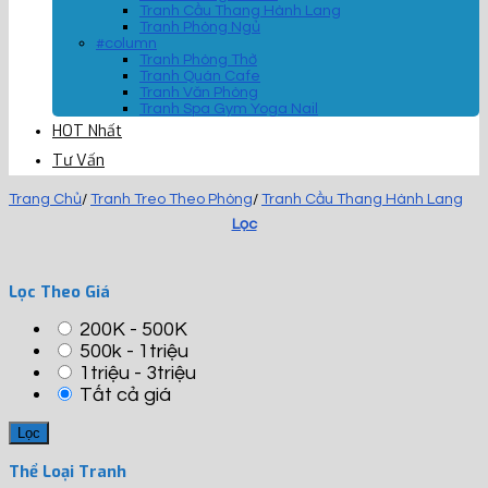
Tranh Cầu Thang Hành Lang
Tranh Phòng Ngủ
#column
Tranh Phòng Thờ
Tranh Quán Cafe
Tranh Văn Phòng
Tranh Spa Gym Yoga Nail
HOT Nhất
Tư Vấn
Trang Chủ
/
Tranh Treo Theo Phòng
/
Tranh Cầu Thang Hành Lang
Lọc
Lọc Theo Giá
200K - 500K
500k - 1triệu
1triệu - 3triệu
Tất cả giá
Thể Loại Tranh