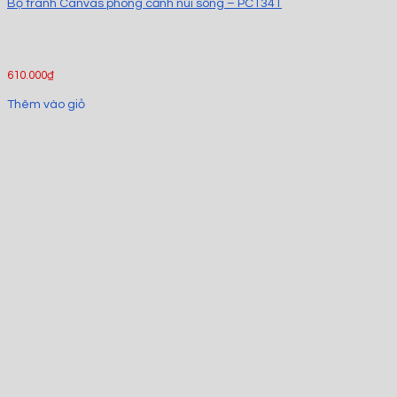
Bộ tranh Canvas phong cảnh núi sông – PC1341
610.000
₫
Thêm vào giỏ