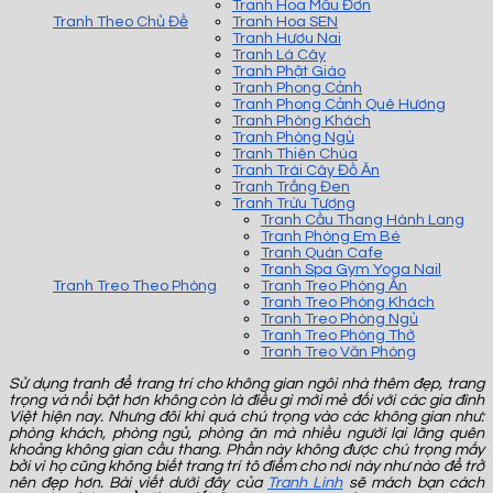
Tranh Hoa Mẫu Đơn
Tranh Theo Chủ Đề
Tranh Hoa SEN
Tranh Hươu Nai
Tranh Lá Cây
Tranh Phật Giáo
Tranh Phong Cảnh
Tranh Phong Cảnh Quê Hương
Tranh Phòng Khách
Tranh Phòng Ngủ
Tranh Thiên Chúa
Tranh Trái Cây Đồ Ăn
Tranh Trắng Đen
Tranh Trừu Tượng
Tranh Cầu Thang Hành Lang
Tranh Phòng Em Bé
Tranh Quán Cafe
Tranh Spa Gym Yoga Nail
Tranh Treo Theo Phòng
Tranh Treo Phòng Ăn
Tranh Treo Phòng Khách
Tranh Treo Phòng Ngủ
Tranh Treo Phòng Thờ
Tranh Treo Văn Phòng
Sử dụng tranh để trang trí cho không gian ngôi nhà thêm đẹp, trang
trọng và nổi bật hơn không còn là điều gì mới mẻ đối với các gia đình
Việt hiện nay. Nhưng đôi khi quá chú trọng vào các không gian như:
phòng khách, phòng ngủ, phòng ăn mà nhiều người lại lãng quên
khoảng không gian cầu thang. Phần này không được chú trọng mấy
bởi vì họ cũng không biết trang trí tô điểm cho nơi này như nào để trở
nên đẹp hơn. Bài viết dưới đây của
Tranh Linh
sẽ mách bạn cách