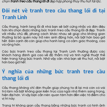
chọn
tranh treo cầu thang lối đi
đẹp hợp phong thủy thu hút tài lộc.
Đôi nét về tranh treo cầu thang lối đi tại
Tranh Linh
Cầu thang, hành lang lối đi nhà bạn sẽ bớt cứng nhắc và đơn điệu
hơn khi chọn được những bức tranh treo cầu thang lối đi đẹp. Tranh
với nhiều chủ đề, phong cách khác nhau sẽ giúp cho không gian
thường bị bỏ quên này trở nên sinh động hơn, nổi bật hơn bao giờ
hết. Bên cạnh đó còn giúp cho hanh lang có cảm giác thoáng, cao
và rộng hơn.
Các bức tranh treo cầu thang tại Tranh Linh thường được các
khách hàng đánh giá cao về độ thẩm mỹ và tính nghệ thuật thể
hiện trong từng bức tranh. Nhờ vậy căn nhà bạn sẽ thu hút, nổi bật
hơn bao giờ hết.
Ý nghĩa của những bức tranh treo cầu
thang lối đi
Cầu thang không chỉ đơn thuần giúp chúng ta đi lại mà còn có vài
trò làm nổi bật không gian kiến trúc của ngôi nhà thêm sang trọng,
hiện đại hơn. Vì vậy bạn cần nên quan tâm hơn đến việc tô điểm cho
vị trí này.
Trang trí không gian cầu thang bằng những bức tranh có hình ảnh