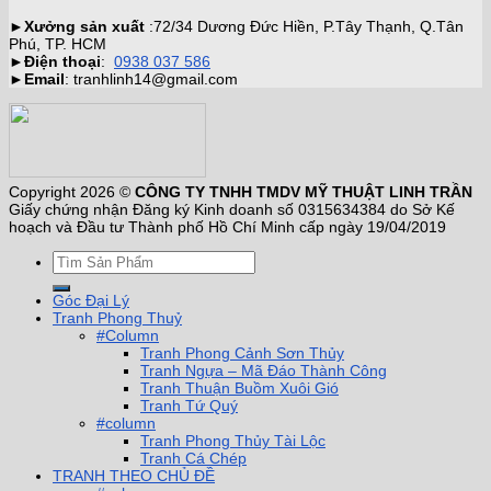
►
Xưởng sản xuất
:72/34 Dương Đức Hiền, P.Tây Thạnh, Q.Tân
Phú, TP. HCM
►
Điện thoại
:
0938 037 586
►
Email
: tranhlinh14@gmail.com
Copyright 2026 ©
CÔNG TY TNHH TMDV MỸ THUẬT LINH TRẦN
Giấy chứng nhận Đăng ký Kinh doanh số 0315634384 do Sở Kế
hoạch và Đầu tư Thành phố Hồ Chí Minh cấp ngày 19/04/2019
Góc Đại Lý
Tranh Phong Thuỷ
#Column
Tranh Phong Cảnh Sơn Thủy
Tranh Ngựa – Mã Đáo Thành Công
Tranh Thuận Buồm Xuôi Gió
Tranh Tứ Quý
#column
Tranh Phong Thủy Tài Lộc
Tranh Cá Chép
TRANH THEO CHỦ ĐỀ