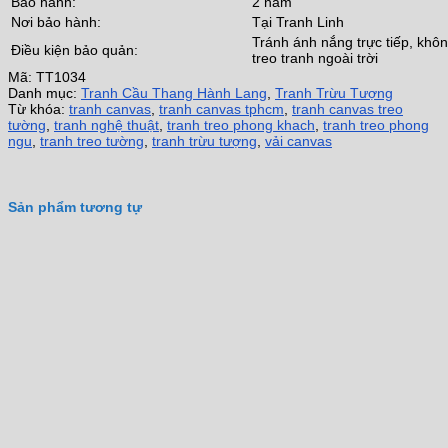
Bảo hành:
2 năm
Nơi bảo hành:
Tại Tranh Linh
Tránh ánh nắng trực tiếp, khô
Điều kiện bảo quản:
treo tranh ngoài trời
Mã:
TT1034
Danh mục:
Tranh Cầu Thang Hành Lang
,
Tranh Trừu Tượng
Từ khóa:
tranh canvas
,
tranh canvas tphcm
,
tranh canvas treo
tường
,
tranh nghệ thuật
,
tranh treo phong khach
,
tranh treo phong
ngu
,
tranh treo tường
,
tranh trừu tượng
,
vải canvas
Sản phẩm tương tự