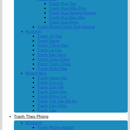
Tranh Hoa Sen
Tranh Hoa Mẫu Đơn
Tranh Hoa Hướng Dương
Tranh Hoa Đào Mai
Tranh hoa hồng
Tranh Phong Cảnh Quê Hương
#column
Tranh Cô Gái
Tranh Decor
Tranh Trắng Đen
Tranh Lá Cây
Tranh Dát Vàng
Tranh Chim Công
Tranh Thiên Chúa
Tranh Phật Giáo
#Danh Mục
Tranh Hươu Nai
Tranh Con Cá
Tranh Con Vật
Tranh Chim Hạc
Tranh Động Lực
Tranh Trái Cây Đồ Ăn
Tranh Con Chim
Tranh Cây
Tranh Theo Phòng
#Column
Tranh Phòng Khách