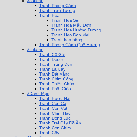
#column
Tranh Phong Cảnh
Tranh Trừu Tượng
Tranh Hoa
Tranh Hoa Sen
Tranh Hoa Mẫu Đơn
Tranh Hoa Hướng Dương
Tranh Hoa Đào Mai
Tranh hoa hồng
Tranh Phong Cảnh Quê Hương
#column
Tranh Cô Gái
Tranh Decor
Tranh Trắng Đen
Tranh Lá Cây
Tranh Dát Vàng
Tranh Chim Công
Tranh Thiên Chúa
Tranh Phật Giáo
#Danh Mục
Tranh Hươu Nai
Tranh Con Cá
Tranh Con Vật
Tranh Chim Hạc
Tranh Động Lực
Tranh Trái Cây Đồ Ăn
Tranh Con Chim
Tranh Cây