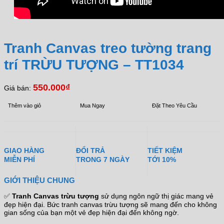
Tranh Canvas treo tường trang
trí TRỪU TƯỢNG – TT1034
550.000
₫
Giá bán:
Thêm vào giỏ
Mua Ngay
Đặt Theo Yêu Cầu
GIAO HÀNG
ĐỔI TRẢ
TIẾT KIỆM
MIỄN PHÍ
TRONG 7 NGÀY
TỚI 10%
GIỚI THIỆU CHUNG
✅
Tranh Canvas trừu tượng
sử dụng ngôn ngữ thị giác mang vẻ
đẹp hiện đại. Bức tranh canvas trừu tượng sẽ mang đến cho không
gian sống của bạn một vẻ đẹp hiện đại đến không ngờ.