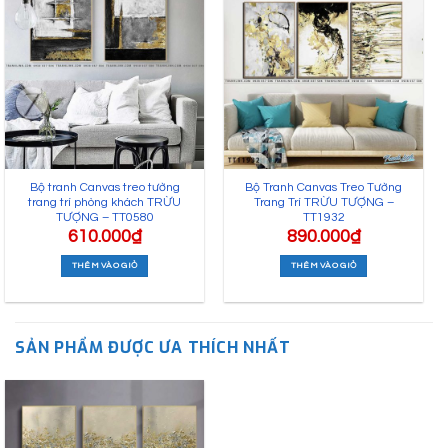
Bộ tranh Canvas treo tường
Bộ Tranh Canvas Treo Tường
trang trí phòng khách TRỪU
Trang Trí TRỪU TƯỢNG –
TƯỢNG – TT0580
TT1932
610.000
₫
890.000
₫
THÊM VÀO GIỎ
THÊM VÀO GIỎ
SẢN PHẨM ĐƯỢC ƯA THÍCH NHẤT