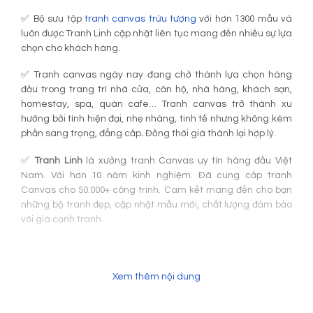
✅ Bộ sưu tập
tranh canvas trừu tượng
với hơn 1300 mẫu và
luôn được Tranh Linh cập nhật liên tục mang đến nhiều sự lựa
chọn cho khách hàng.
✅ Tranh canvas ngày nay đang chở thành lựa chọn hàng
đầu trong trang trí nhà cửa, căn hộ, nhà hàng, khách sạn,
homestay, spa, quán cafe… Tranh canvas trở thành xu
hướng bởi tính hiện đại, nhẹ nhàng, tinh tế nhưng không kém
phần sang trọng, đẳng cấp
.
Đồng thời giá thành lại hợp lý.
✅
Tranh Linh
là xưởng tranh Canvas uy tín hàng đầu Việt
Nam. Với hơn 10 năm kinh nghiệm. Đã cung cấp tranh
Canvas cho 50.000+ công trình. Cam kết mang đến cho bạn
những bộ tranh đẹp, cập nhật mẫu mới, chất lượng đảm bảo
với giá cạnh tranh.
Xem thêm nội dung