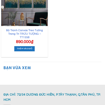
Bộ Tranh Canvas Treo Tường
Trang Trí TRỪU TƯỢNG –
TT1558
890.000
₫
THÊM VÀO GIỎ
BẠN VỪA XEM
ĐỊA CHỈ: 72/34 DƯƠNG ĐỨC HIỀN, P.TÂY THẠNH, Q.TÂN PHÚ, TP.
HCM