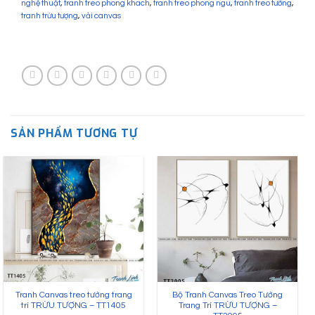
nghệ thuật
,
tranh treo phong khach
,
tranh treo phong ngu
,
tranh treo tường
,
tranh trừu tượng
,
vải canvas
SẢN PHẨM TƯƠNG TỰ
Tranh Canvas treo tường trang
Bộ Tranh Canvas Treo Tường
trí TRỪU TƯỢNG – TT1405
Trang Trí TRỪU TƯỢNG –