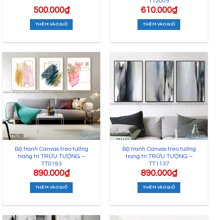
TT2005
500.000
₫
610.000
₫
THÊM VÀO GIỎ
THÊM VÀO GIỎ
Bộ tranh Canvas treo tường
Bộ tranh Canvas treo tường
trang trí TRỪU TƯỢNG –
trang trí TRỪU TƯỢNG –
TT0193
TT1137
890.000
₫
890.000
₫
THÊM VÀO GIỎ
THÊM VÀO GIỎ