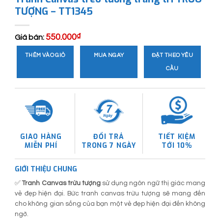
TƯỢNG – TT1345
550.000
₫
Giá bán:
THÊM VÀO GIỎ
MUA NGAY
ĐẶT THEO YÊU
CẦU
GIAO HÀNG
ĐỔI TRẢ
TIẾT KIỆM
MIỄN PHÍ
TRONG 7 NGÀY
TỚI 10%
GIỚI THIỆU CHUNG
✅
Tranh Canvas trừu tượng
sử dụng ngôn ngữ thị giác mang
vẻ đẹp hiện đại. Bức tranh canvas trừu tượng sẽ mang đến
cho không gian sống của bạn một vẻ đẹp hiện đại đến không
ngờ.