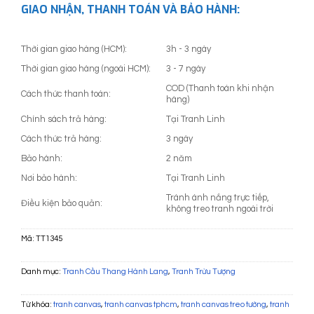
GIAO NHẬN, THANH TOÁN VÀ BẢO HÀNH:
Thời gian giao hàng (HCM):
3h - 3 ngày
Thời gian giao hàng (ngoài HCM):
3 - 7 ngày
COD (Thanh toán khi nhận
Cách thức thanh toán:
hàng)
Chính sách trả hàng:
Tại Tranh Linh
Cách thức trả hàng:
3 ngày
Bảo hành:
2 năm
Nơi bảo hành:
Tại Tranh Linh
Tránh ánh nắng trực tiếp,
Điều kiện bảo quản:
không treo tranh ngoài trời
Mã:
TT1345
Danh mục:
Tranh Cầu Thang Hành Lang
,
Tranh Trừu Tượng
Từ khóa:
tranh canvas
,
tranh canvas tphcm
,
tranh canvas treo tường
,
tranh