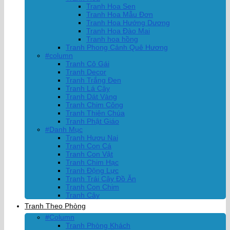
Tranh Hoa Sen
Tranh Hoa Mẫu Đơn
Tranh Hoa Hướng Dương
Tranh Hoa Đào Mai
Tranh hoa hồng
Tranh Phong Cảnh Quê Hương
#column
Tranh Cô Gái
Tranh Decor
Tranh Trắng Đen
Tranh Lá Cây
Tranh Dát Vàng
Tranh Chim Công
Tranh Thiên Chúa
Tranh Phật Giáo
#Danh Mục
Tranh Hươu Nai
Tranh Con Cá
Tranh Con Vật
Tranh Chim Hạc
Tranh Động Lực
Tranh Trái Cây Đồ Ăn
Tranh Con Chim
Tranh Cây
Tranh Theo Phòng
#Column
Tranh Phòng Khách