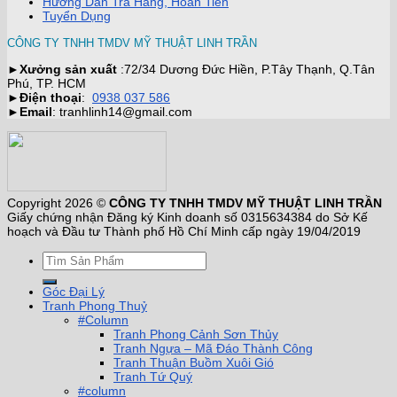
Hướng Dẫn Trả Hàng, Hoàn Tiền
Tuyển Dụng
CÔNG TY TNHH TMDV MỸ THUẬT LINH TRẦN
►
Xưởng sản xuất
:72/34 Dương Đức Hiền, P.Tây Thạnh, Q.Tân
Phú, TP. HCM
►
Điện thoại
:
0938 037 586
►
Email
: tranhlinh14@gmail.com
Copyright 2026 ©
CÔNG TY TNHH TMDV MỸ THUẬT LINH TRẦN
Giấy chứng nhận Đăng ký Kinh doanh số 0315634384 do Sở Kế
hoạch và Đầu tư Thành phố Hồ Chí Minh cấp ngày 19/04/2019
Góc Đại Lý
Tranh Phong Thuỷ
#Column
Tranh Phong Cảnh Sơn Thủy
Tranh Ngựa – Mã Đáo Thành Công
Tranh Thuận Buồm Xuôi Gió
Tranh Tứ Quý
#column