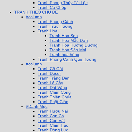
Tranh Phong Thủy Tài Lộc
Tranh Cá Chép
TRANH THEO CHỦ ĐỀ
#column
Tranh Phong Cảnh
Tranh Trừu Tượng
Tranh Hoa
Tranh Hoa Sen
Tranh Hoa Mẫu Đơn
Tranh Hoa Hướng Dương
Tranh Hoa Đào Mai
Tranh hoa hồng
Tranh Phong Cảnh Quê Hương
#column
Tranh Cô Gái
Tranh Decor
Tranh Trắng Đen
Tranh Lá Cây
Tranh Dát Vàng
Tranh Chim Công
Tranh Thiên Chúa
Tranh Phật Giáo
#Danh Mục
Tranh Hươu Nai
Tranh Con Cá
Tranh Con Vật
Tranh Chim Hạc
Tranh Động Lực