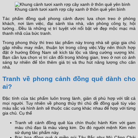
Khung cảnh tươi xanh rợp cây xanh ở thôn quê yên bình
Tác phẩm đồng quê phong cảnh được lựa chọn treo ở phòng
khách, nơi làm việc, đại sảnh tòa nhà, văn phòng công ty, hội
tường…Đều là những vị trí tuyệt vời nổi bật vẻ đẹp mộc mạc mà
thanh nhã của bức tranh.
Trong phong thủy thì treo tác phẩm này trong nhà sẽ giúp gia chủ
gặp nhiều may mắn, thuận lợi trong công việc.Vậy nên thích hợp
đặt ở hướng Đông Nam sẽ kích tài lộc và tăng cường vượng khí.
Bạn cần lựa chọn vị trí cân đối trong không gian, treo ở nơi có ánh
sáng tự nhiên để tôn thêm giá trị và thu hút năng lượng cho căn
nhà.
Tranh về phong cảnh đồng quê dành cho
ai?
Đặc tính của tác phẩm luôn trong lành, giản dị phù hợp với tất cả
mọi người. Tuy nhiên về phong thủy thì chủ đề đồng quê tùy vào
màu sắc và hình ảnh sẽ thuộc các cung khác nhau để hợp với từng
gia chủ. Cụ thể
Tranh vẽ cánh đồng quê lúa chín thuộc hành Kim với gam
màu chủ đạo là màu vàng kim. Do đó người mệnh Kim nên
sử dụng tác phẩm này.
Bức họa đồng quê ở miền núi Tây Bắc như Mù Căng Chải