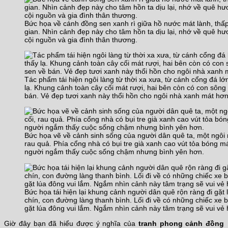
Bức họa về cánh đồng sen xanh rì giữa hồ nước mát lành, th
gian. Nhìn cảnh đẹp này cho tâm hồn ta dịu lại, nhớ về quê hươ
cội nguồn và gia đình thân thương.
Tác phẩm tái hiện ngôi làng từ thời xa xưa, từ cánh cổng đá lớ
lạ. Khung cảnh toàn cây cối mát rượi, hai bên còn có con sông
bán. Vẻ đẹp tươi xanh này thổi hồn cho ngôi nhà xanh mát hơn
Bức họa vẽ về cảnh sinh sống của người dân quê ta, một ngôi
rau quả. Phía cổng nhà có bụi tre già xanh cao vút tỏa bóng m
người ngắm thấy cuộc sống chậm nhưng bình yên hơn.
Bức họa tái hiện lại khung cảnh người dân quê rộn ràng đi gặ
chín, con đường làng thanh bình. Lối đi về có những chiếc xe b
gặt lúa đông vui lắm. Ngắm nhìn cảnh này tâm trạng sẽ vui vẻ 
Giờ đây bạn đã hiểu được ý nghĩa của
tranh phong cảnh đồng