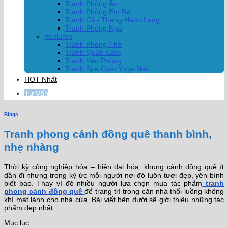
Tranh Phòng Ăn
Tranh Phòng Em Bé
Tranh Cầu Thang Hành Lang
Tranh Phòng Ngủ
#column
Tranh Phòng Thờ
Tranh Quán Cafe
Tranh Văn Phòng
Tranh Spa Gym Yoga Nail
HOT Nhất
Tư Vấn
Blogs
Tranh phong cảnh đồng quê thanh bình,
nhẹ nhàng
Thời kỳ công nghiệp hóa – hiện đại hóa, khung cảnh đồng quê ít
dần đi nhưng trong ký ức mỗi người nơi đó luôn tươi đẹp, yên bình
biết bao. Thay vì đó nhiều người lựa chọn mua tác phẩm
tranh
phong cảnh đồng quê
để trang trí trong căn nhà thổi luồng không
khí mát lành cho nhà cửa. Bài viết bên dưới sẽ giới thiệu những tác
phẩm đẹp nhất.
Mục lục