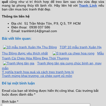
quê
cũng như vị trí thích hợp để treo làm sao cho vừa đẹp vừa
mang lại phong thủy tốt lành rồi. Hãy liên hệ với
Tranh Linh
nếu
bạn cần mua bức tranh thật đẹp.
Thông tin liên hệ
Địa chỉ: 51 Trần Nhân Tôn, P.9, Q.5, TP. HCM
Điện thoại: 0938 037 586
Email: tranhlinh14@gmail.com
Bài viết liên quan:
TOP 10 mẫu tranh Xuân Hạ
Thu Đông được yêu thích nhất
Mẫu
Tranh Cá Chép Hóa Rồng Đẹp Thời Thượng
Tranh tặng tân gia cung chúc bình an, may
mắn
Ý nghĩa tranh hoa quả và cách treo tranh hợp lý
Tranh mừng khai trương: cá chép vượt vũ môn
Để lại một bình luận
Email của bạn sẽ không được hiển thị công khai.
Các trường bắt
buộc được đánh dấu
*
Bình luận
*