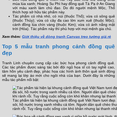
mùa lúa xanh; Hoàng Su Phì hay đồng quê Tà Pạ ở An Giang
với màu xanh làm chủ đạo. Do đó người mệnh Mộc, Thổ
thích hợp sở hữu tác phẩm này.
Tác phẩm có nhà nhỏ, có núi (thuộc Thổ); vừa có sông quê
(thuộc Thủy); vừa có cây đa cao lớn xum xuê (thuộc Mộc);
cánh đồng lúa chín vàng (thuộc Kim); vừa có ánh nắng mặt
trời (Hỏa). Tác phẩm này thì phù hợp với mọi mệnh gia chủ.
Xem thêm:
Giới thiệu về dòng tranh Canvas treo tường giá rẻ
Top 5 mẫu tranh phong cảnh đồng quê
đẹp
Tranh Linh chuyên cung cấp các bức họa phong cảnh đồng quê.
Các tác phẩm được sáng tác bởi đội ngũ họa sĩ có tay nghề cao,
tâm hồn yêu cảnh đẹp, phác họa các hình ảnh thôn quê sinh động
sẽ mang lại lớp áo mới cho ngôi nhà của bạn. Dưới đây là những
mẫu tác phẩm nổi bật:
Tác phẩm tái hiện lại khung cảnh đồng quê Việt Nam tươi đẹp.
sỏi, hồ nước trong xanh nhiều cá tôm. Người dân quê chèo thuy
rảnh rỗi. Tuy rằng cuộc sống còn khó khăn nhưng lại thanh nhã