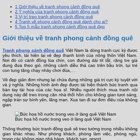
1
Giới thiệu về tranh phong cảnh đồng quê
2
Ý nghĩa của tranh phong cảnh đồng quê
3
Vị trí treo tranh phong cảnh đồng quê
4
Tranh về phong cảnh đồng quê dành cho ai?
5
Top 5 mẫu tranh phong cảnh đồng quê đẹp
Giới thiệu về tranh phong cảnh đồng quê
Tranh phong cảnh đồng quê
Việt Nam là dòng tranh cực kỳ được
yêu thích, tái hiện lại vẻ đẹp thanh bình của nông thôn Việt Nam.
Nơi đó có cánh đồng lúa chín, con đường dài tít tắt, rặng tre già
đung đưa theo gió, những cánh diều thả cao trên bầu trời, tụi trẻ
con tung tăng chạy nhảy chơi đùa,…
Vẻ đẹp giản đơn nhưng lại chứa đựng những giá trị cực kỳ tuyệt vời
và ý nghĩa. Những hình ảnh đẹp được tái hiện thành bức tranh qua
bàn tay tài hoa của các họa sĩ. Nhiều người thích mua tranh nội
dung này để treo trong căn nhà thổi hồn cho không gian tươi sáng,
ngập tràn sự bình yên, lãng mạn. Xua tan đi sự đơn điệu của không
gian.
Bức họa hồ nước trong veo ở làng quê Việt Nam
Thông thường bức tranh đồng quê sẽ treo tường trong nhiều không
gian khác nhau. Như phòng khách, phòng làm việc, phòng ngủ,
trong các không gian nhà hàng, khách sạn, resort,…