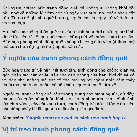
Khi ngắm những bức tranh đồng quê thì không ai không khỏi bồi
hồi, nhớ về những kỉ niệm đẹp từ ngày xưa xưa, nơi chôn nhau cắt
rốn. Từ đó để ghi nhớ quê hương, nguồn cội có ngày trở về đoàn tụ
và sum họp.
Hơi thở cuộc sống thôn quê với cảnh sinh hoạt đời thường, sự bình
dị sẽ tái hiện rõ rệt qua bốc cục, những nét vẽ, mảng màu tươi tắn.
Bức họa phong cảnh đồng quê không chỉ có giá trị về mặt thẩm mỹ
mà còn chứa đựng nhiều ý nghĩa sâu sắc.
Ý nghĩa của tranh phong cảnh đồng quê
Bức họa trang trí vẽ nên nét tươi tắn, sinh động cho không gian và
góp phần tạo nên chiều sâu cho căn phòng của bạn. Nơi đó sẽ có
vẻ đẹp nhẹ nhàng mà tinh tế cho mọi người ngắm nhìn cảm thấy
thoải mái, bình an, ngôi nhà sẽ khiến người ta muốn trở về.
Ngoài ra, tranh đồng quê còn tượng trưng cho sự sung túc, đủ đầy,
mong cầu cuộc sống luôn bình an, hạnh phúc trọn vẹn. Hình ảnh
lúa chín vàng, cây cối xanh tươi, cánh đồng trải dài tít tắp biểu hiện
cho dòng chảy tài lộc quanh cuộc sống của gia đình.
Xem thêm:
Ý nghĩa tranh hoa quả và cách treo tranh hợp lý
Vị trí treo tranh phong cảnh đồng quê