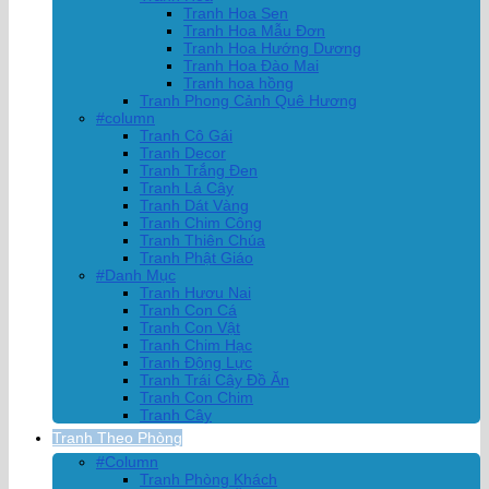
Tranh Hoa Sen
Tranh Hoa Mẫu Đơn
Tranh Hoa Hướng Dương
Tranh Hoa Đào Mai
Tranh hoa hồng
Tranh Phong Cảnh Quê Hương
#column
Tranh Cô Gái
Tranh Decor
Tranh Trắng Đen
Tranh Lá Cây
Tranh Dát Vàng
Tranh Chim Công
Tranh Thiên Chúa
Tranh Phật Giáo
#Danh Mục
Tranh Hươu Nai
Tranh Con Cá
Tranh Con Vật
Tranh Chim Hạc
Tranh Động Lực
Tranh Trái Cây Đồ Ăn
Tranh Con Chim
Tranh Cây
Tranh Theo Phòng
#Column
Tranh Phòng Khách