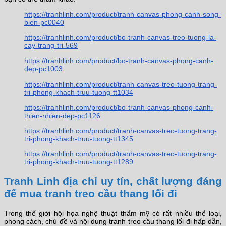
https://tranhlinh.com/product/tranh-canvas-phong-canh-song-
bien-pc0040
https://tranhlinh.com/product/bo-tranh-canvas-treo-tuong-la-
cay-trang-tri-569
https://tranhlinh.com/product/bo-tranh-canvas-phong-canh-
dep-pc1003
https://tranhlinh.com/product/tranh-canvas-treo-tuong-trang-
tri-phong-khach-truu-tuong-tt1034
https://tranhlinh.com/product/bo-tranh-canvas-phong-canh-
thien-nhien-dep-pc1126
https://tranhlinh.com/product/tranh-canvas-treo-tuong-trang-
tri-phong-khach-truu-tuong-tt1345
https://tranhlinh.com/product/tranh-canvas-treo-tuong-trang-
tri-phong-khach-truu-tuong-tt1289
Tranh Linh địa chỉ uy tín, chất lượng đáng
để mua tranh treo cầu thang lối đi
Trong thế giới hội họa nghệ thuật thẩm mỹ có rất nhiều thể loại,
phong cách, chủ đề và nội dung tranh treo cầu thang lối đi hấp dẫn,