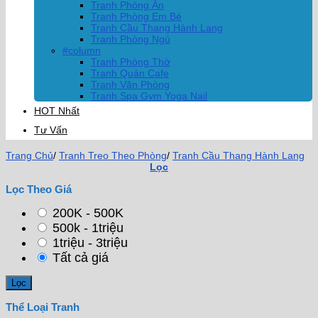
Tranh Phòng Ăn
Tranh Phòng Em Bé
Tranh Cầu Thang Hành Lang
Tranh Phòng Ngủ
#column
Tranh Phòng Thờ
Tranh Quán Cafe
Tranh Văn Phòng
Tranh Spa Gym Yoga Nail
HOT Nhất
Tư Vấn
Trang Chủ
/
Tranh Treo Theo Phòng
/
Tranh Cầu Thang Hành Lang
Lọc
Lọc Theo Giá
200K - 500K
500k - 1triệu
1triệu - 3triệu
Tất cả giá
Thể Loại Tranh