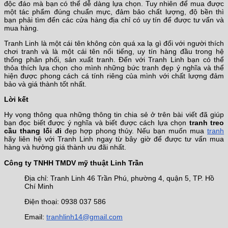
độc đáo mà bạn có thể dễ dàng lựa chọn. Tuy nhiên để mua được
một tác phẩm đúng chuẩn mực, đảm bảo chất lượng, độ bền thì
bạn phải tìm đến các cửa hàng địa chỉ có uy tín để được tư vấn và
mua hàng.
Tranh Linh là một cái tên không còn quá xa lạ gì đối với người thích
chơi tranh và là một cái tên nổi tiếng, uy tín hàng đầu trong hệ
thống phân phối, sản xuất tranh. Đến với Tranh Linh bạn có thể
thỏa thích lựa chọn cho mình những bức tranh đẹp ý nghĩa và thể
hiện được phong cách cá tính riêng của mình với chất lượng đảm
bảo và giá thành tốt nhất.
Lời kết
Hy vọng thông qua những thông tin chia sẻ ở trên bài viết đã giúp
bạn đọc biết được ý nghĩa và biết được cách lựa chọn
tranh treo
cầu thang lối đi
đẹp hợp phong thủy. Nếu bạn muốn mua
tranh
hãy liên hệ với Tranh Linh ngay từ bây giờ để được tư vấn mua
hàng và hưởng giá thành ưu đãi nhất.
Công ty TNHH TMDV mỹ thuật Linh Trần
Địa chỉ: Tranh Linh 46 Trần Phú, phường 4, quận 5, TP. Hồ
Chí Minh
Điện thoại: 0938 037 586
Email:
tranhlinh14@gmail.com