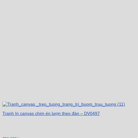
Tranh In canvas chim én lượn theo đàn – DV0497