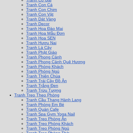
Tranh Cô Gái
Tranh Con Cá
Tranh Con Chim
Tranh Con Vật
Tranh Dát Vàng
Tranh Decor
Tranh Hoa Đào Mai
Tranh Hoa Mẫu Đơn
Tranh Hoa SEN
Tranh Hươu Nai
Tranh Lá Cây
Tranh Phật Giáo
Tranh Phong Cảnh
Tranh Phong Cảnh Quê Hương
Tranh Phòng Khách
Tranh Phòng Ngủ
Tranh Thiên Chúa
Tranh Trái Cây Đồ Ăn
Tranh Trắng Đen
Tranh Trừu Tượng
Tranh Treo Theo Phòng
Tranh Cầu Thang Hành Lang
Tranh Phòng Em Bé
Tranh Quán Cafe
Tranh Spa Gym Yoga Nail
Tranh Treo Phòng Ăn
Tranh Treo Phòng Khách
Tranh Treo Phòng Ngủ