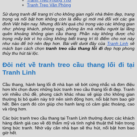
Tranh Treo Phòng Thờ
Tranh Treo Văn Phòng
Sử dụng tranh để trang trí cho không gian ngôi nhà thêm đẹp, trang
trọng và nổi bật hơn không còn là điều gì mới mẻ đối với các gia
đình Việt hiện nay. Nhưng đôi khi quá chú trọng vào các không gian
như: phòng khách, phòng ngủ, phòng ăn mà nhiều người lại lãng
quên khoảng không gian cầu thang. Phần này không được chú
trọng mấy bởi vì họ cũng không biết trang trí tô điểm cho nơi này
như nào để trở nên đẹp hơn. Bài viết dưới đây của
Tranh Linh
sẽ
mách bạn cách chọn
tranh treo cầu thang lối đi
đẹp hợp phong
thủy thu hút tài lộc.
Đôi nét về tranh treo cầu thang lối đi tại
Tranh Linh
Cầu thang, hành lang lối đi nhà bạn sẽ bớt cứng nhắc và đơn điệu
hơn khi chọn được những bức tranh treo cầu thang lối đi đẹp. Tranh
với nhiều chủ đề, phong cách khác nhau sẽ giúp cho không gian
thường bị bỏ quên này trở nên sinh động hơn, nổi bật hơn bao giờ
hết. Bên cạnh đó còn giúp cho hanh lang có cảm giác thoáng, cao
và rộng hơn.
Các bức tranh treo cầu thang tại Tranh Linh thường được các khách
hàng đánh giá cao về độ thẩm mỹ và tính nghệ thuật thể hiện trong
từng bức tranh. Nhờ vậy căn nhà bạn sẽ thu hút, nổi bật hơn bao
giờ hết.