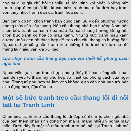
hợp sẽ giúp gia chủ hội tụ nhiều tài lộc, sinh khí nhất. Những bức
tranh giúp đem lại tài lộc là các bức tranh hoa mẫu đơn hay tranh
sơn thủy như: tranh đàn cá, tranh hoa sen,…
Bên cạnh đó khi chọn tranh bạn cũng cần lưu ý đến phương hướng
phong thủy của cầu thang. Nếu cầu thang nhà bạn hướng Nam nên
chọn bức tranh có hành Hỏa màu đỏ, cầu thang hướng Đông nên
chọn bức tranh có hoa cỏ màu xanh. Những bức tranh màu xanh
dương, màu đen rất thích hợp để treo cho cầu thang có hướng Bắc.
Ngoài ra bạn cũng nên tránh treo những bức tranh dữ tợn bởi đó
mang lại nhiều vận khí xui xẻo.
Lựa chọn tranh cầu thang đẹp hợp với thiết kế, phong cách
ngôi nhà
Ngoài việc lựa chọn tranh hợp phong thủy thì bạn cũng cần quan
tâm đến yếu tố thẩm mỹ phù hợp với thiết kế, phong cách của ngôi
nhà. Trang trí phù hợp sẽ làm cho không gian căn nhà bạn trở nên
sinh động hơn, độc đáo hơn.
Một số bức tranh treo cầu thang lối đi nổi
bật tại Tranh Linh
Chọn bức tranh treo cầu thang lối đi đẹp sẽ điểm to cho ngôi nhà
của bạn thêm phần sinh động hơn mà lại mang nhiều ý nghĩa may
mắn. Dưới đây là một số mẫu tranh treo nổi bật tại Tranh Linh mà
bạn có thể tham khảo.